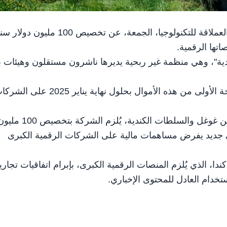
مونتريال في 4 يناير /وام/ أعلنت شركة "غوغل" الأمريكية العملاقة للتكنولوجيا، الجمعة، عن تخصيص 00
اتها الرقمية.
ندية"، وهي منظمة غير ربحية يديرها ناشرون مستقلون وهيئات 
وأوضحت الجمعية، في بيان سابق، أنها ستبدأ توزيع الشريحة الأولى من هذه الأموال بحلول نهاية يناير 2025
ويأتي هذا الإجراء في إطار اتفاق أُبرم في نوفمبر 2023، بين غوغل والسلطات الكندية، يُلزم الشركة بتخصي
يمي جديد يفرض مساهمات مالية على الشركات الرقمية الكبرى
دا، الذي يُلزم المنصات الرقمية الكبرى، بإبرام اتفاقيات تجاري
خدام العادل للمحتوى الإخباري.