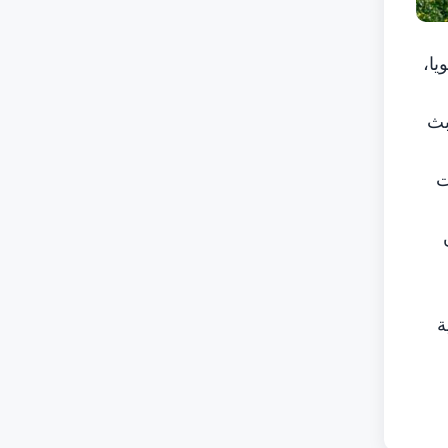
1 مليون دولار سنويا،
بث
 على الشركات
ص 100 مليون
ة