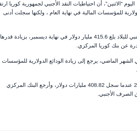
ركزي، اليوم “الاثنين”، أن احتياطيات النقد الأجنبي لجمهورية كوريا ار
لارية للمؤسسات المالية في نهاية العام ، ولكنها سجلت أدنى
وذكرت وكالة أنباء “يونهاب” الكورية، أن احتياطي النقد الأجنبي للبلاد بلغ 415.6 مليار دولار في نهاية ديسمبر، بزيادة قدرها
ي الشهر الماضي، يرجع إلى زيادة الودائع الدولارية للمؤسسات
ويعد هذا أدنى مستوى لشهر ديسمبر منذ ديسمبر عام 2019 عندما سجل 408.82 مليارات دولار، وأرجع البنك المركزي
 الصرف الأجنبي.