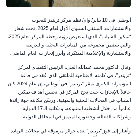
أبوظبي في 10 يناير/ وام/ نظم مركز تريندز للبحوث
والاستشارات، الملتقى السنوي الأول لعام 2025، تحت شعار
“تمكين الشباب”، الذي استعرض رؤية وخطة المركز لعام 2025،
والتي تتضمن مجموعة من المبادرات البحثية والتدريبية
والاستشارية والإعلامية المبتكرة، وأبرز إنجازات العام الماضي.
وقال الدكتور محمد عبدالله العلي، الرئيس التنفيذي لمركز
“تريندز”، في كلمته الافتتاحية للملتقى الذي عُقد في قاعة
المؤتمرات الكبرى بمقر "تريندز" في أبوظبي، إن عام 2024 كان
حافلاً بالإنجازات حيث نجح المركز في تحقيق أهداف تمكين
الشباب في المجالات البحثية والمهنية، ورسّخ مكانته جهة رائدة
عالمياً من خلال أنشطته المتنوعة، ومكاتبه الـ17 الدولية،
وشراكاته الفعالة، وحضوره المتميز في المحافل الدولية.
وأشار إلى فوز “تريندز” بعدة جوائز مرموقة في مجالات الريادة