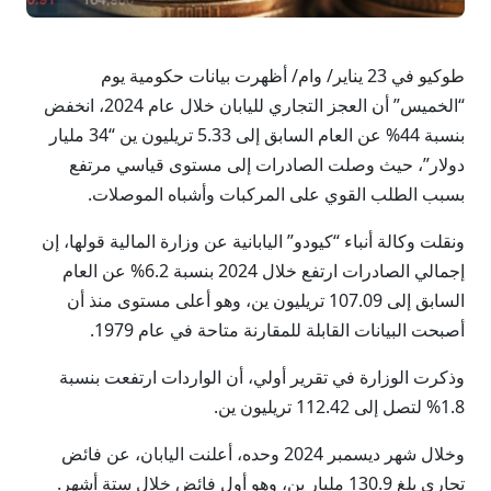
طوكيو في 23 يناير/ وام/ أظهرت بيانات حكومية يوم
“الخميس” أن العجز التجاري لليابان خلال عام 2024، انخفض ​​
بنسبة 44% عن العام السابق إلى 5.33 تريليون ين “34 مليار
دولار”، حيث وصلت الصادرات إلى مستوى قياسي مرتفع
بسبب الطلب القوي على المركبات وأشباه الموصلات.
ونقلت وكالة أنباء “كيودو” اليابانية عن وزارة المالية قولها، إن
إجمالي الصادرات ارتفع خلال 2024 بنسبة 6.2% عن العام
السابق إلى 107.09 تريليون ين، وهو أعلى مستوى منذ أن
أصبحت البيانات القابلة للمقارنة متاحة في عام 1979.
وذكرت الوزارة في تقرير أولي، أن الواردات ارتفعت بنسبة
1.8% لتصل إلى 112.42 تريليون ين.
وخلال شهر ديسمبر 2024 وحده، أعلنت اليابان، عن فائض
تجاري بلغ 130.9 مليار ين، وهو أول فائض خلال ستة أشهر.