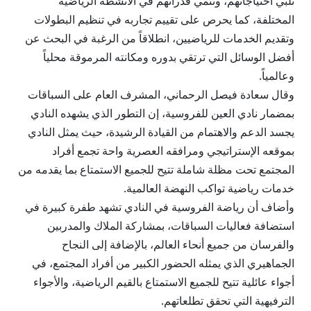
تلبي احتياجاتهم، وتنمي قدراتهم في الأنشطة الرياضية
المختلفة، كما يحرص على تقييم تجاربه في تنظيم البطولات
وتقديم الخدمات للرياضيين، انطلاقاً من الرغبة في البحث عن
أفضل الوسائل التي ترتقي بدوره ومكانته المرموقة محلياً
وعالمياً.
وقال سعادة فيصل الرحماني، المشرف العام على السباقات
بمضمار نادي العين للفروسية، إن التطور الذي يشهده النادي
يجسد الدعم والاهتمام من القيادة الرشيدة، حيث يمثل النادي
بموقعه الإستراتيجي ومرافقه العصرية واحة تجمع أفراد
المجتمع تحت مظلة شاملة تتيح للجميع الاستمتاع بما يقدمه من
خدمات رياضية تواكب النهضة العالمية.
وأضاف أن رياضة الفروسية في النادي تشهد طفرة كبيرة في
استضافة فعاليات السباقات، بمشاركة الملاك والمدربين
والفرسان من جميع أنحاء العالم، بالإضافة إلى النجاح
الجماهيري الذي يمثله الحضور الكبير من أفراد المجتمع، في
أجواء عائلية تتيح للجميع الاستمتاع بالقيم الرياضية، والأجواء
الترفيهية التي تحقق تطلعاتهم.