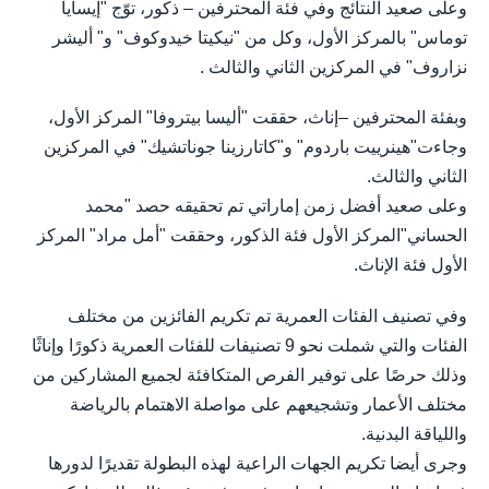
وعلى صعيد النتائج وفي فئة المحترفين – ذكور، توّج "إيسايا
توماس" بالمركز الأول، وكل من "نيكيتا خيدوكوف" و" أليشر
نزاروف" في المركزين الثاني والثالث .
وبفئة المحترفين –إناث، حققت "أليسا بيتروفا" المركز الأول،
وجاءت"هينرييت باردوم" و"كاتارزينا جوناتشيك" في المركزين
الثاني والثالث.
وعلى صعيد أفضل زمن إماراتي تم تحقيقه حصد "محمد
الحساني"المركز الأول فئة الذكور، وحققت "أمل مراد" المركز
الأول فئة الإناث.
وفي تصنيف الفئات العمرية تم تكريم الفائزين من مختلف
الفئات والتي شملت نحو 9 تصنيفات للفئات العمرية ذكورًا وإناثًا
وذلك حرصًا على توفير الفرص المتكافئة لجميع المشاركين من
مختلف الأعمار وتشجيعهم على مواصلة الاهتمام بالرياضة
واللياقة البدنية.
وجرى أيضا تكريم الجهات الراعية لهذه البطولة تقديرًا لدورها