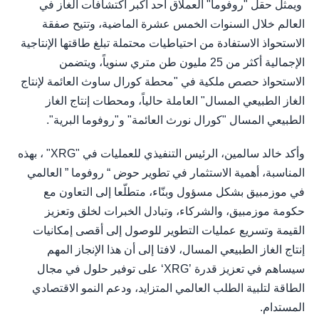
ويمثل حقل "روفوما" العملاق أحد أكبر اكتشافات الغاز في
العالم خلال السنوات الخمس عشرة الماضية، وتتيح صفقة
الاستحواذ الاستفادة من احتياطيات محتملة تبلغ طاقتها الإنتاجية
الإجمالية أكثر من 25 مليون طن متري سنوياً، ويتضمن
الاستحواذ حصص ملكية في "محطة كورال ساوث العائمة لإنتاج
الغاز الطبيعي المسال" العاملة حالياً، ومحطات إنتاج الغاز
الطبيعي المسال "كورال نورث العائمة" و"روفوما البرية".
وأكد خالد سالمين، الرئيس التنفيذي للعمليات في "XRG" ، بهذه
المناسبة، أهمية الاستثمار في تطوير حوض “ روفوما ” العالمي
في موزمبيق بشكل مسؤول وبنّاء، متطلّعا إلى التعاون مع
حكومة موزمبيق، والشركاء، وتبادل الخبرات لخلق وتعزيز
القيمة وتسريع عمليات التطوير للوصول إلى أقصى إمكانيات
إنتاج الغاز الطبيعي المسال، لافتا إلى أن هذا الإنجاز المهم
سيساهم في تعزيز قدرة ’XRG‘ على توفير حلول في مجال
الطاقة لتلبية الطلب العالمي المتزايد، ودعم النمو الاقتصادي
المستدام.