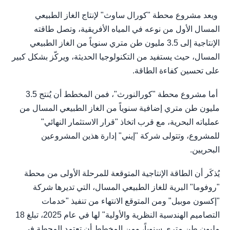
ويعد مشروع محطة "كورال ساوث" لإنتاج الغاز الطبيعي
المسال الأول من نوعه في المياه الأفريقية، وتصل طاقته
الإنتاجية إلى 3.5 مليون طن متري سنوياً من الغاز الطبيعي
المسال، حيث يستفيد من التكنولوجيا الحديثة، ويركّز بشكل كبير
على تحسين كفاءة الطاقة.
أما مشروع محطة "كورالنورث"، فمن المخطط أن يُنتج 3.5
مليون طن متري إضافية سنوياً من الغاز الطبيعي المسال من
عملياته البحرية، مع قرب اتخاذ "قرار الاستثمار النهائي"
للمشروع، وتتولى شركة "إيني" إدارة هذين المشروعين
البحريين.
يُذكَر أن الطاقة الإنتاجية المتوقعة للمرحلة الأولى من محطة
"روفوما" البرية للغاز الطبيعي المسال، التي تديرها شركة
"إكسون موبيل" ومن المتوقع الانتهاء من تنفيذ "خدمات
التصاميم الهندسية النظرية والأولية" لها في عام 2025، تبلغ 18
مليون طن متري سنوياً، ومن المخطط أن تعتمد المحطة في