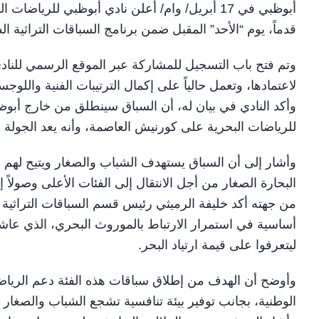
قدماً، يوم “الأحد” المقبل ضمن برنامج السباقات التراثية ا
وتم فتح باب التسجيل للمشاركة عبر الموقع الرسمي للنادي
لاعتمادها، وتعمل حالياً على إكمال الترتيبات الفنية واللوجس
للرياضات البحرية على كورنيش العاصمة، وأنه يعد الجولة ا
وأشار إلى أن السباق يستهدف الشباب والصغار ويتيح لهم تج
البحارة الصغار من أجل الانتقال إلى الفئات الأعلى وصولاً إلى
من جهته أكد خليفة الرميثي رئيس قسم السباقات التراثية ف
أساسية في استمرار الارتباط بالموروث البحري، الذي عاشه
ليتعرفوا على قيمة ارتياد البحر.
وأوضح أن الهدف من إطلاق سباقات هذه الفئة دعم الرياضات 
الوطنية، بجانب توفير بيئة تنافسية تشجع الشباب والصغا