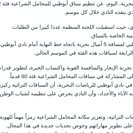
أبوظبي في 17 أبري
لذي ينفذه النادي خلال كل موسم.
، حيث استقبلت اللجنة المنظمة عددا كبيرا من الطلبات
تية الخاصة بالسباق.
وأكد النادي في بيان له، أن السباق سينطلق من خارج أبوظبي لمسافة 5 أميال بحرية باتجاه خط النهاية أمام نادي أبوظبي
لرابعة لسباقات هذه الفئة في الموسم الحالي.
رِبة الإبحار والمنافسة القوية واكتساب الخبرة، لتطوير قدرا
 المشاركة في سباقات المحامل الشراعية فئة 60 قدماً.
ي نادي أبوظبي للرياضات البحرية، أن السباقات التراثية ركيزة
 الآباء والأجداد، وأن النادي يحرص على تنظيمه لشباب الوطن
التراثية، وتعزيز مكانة المحامل الشراعية رمزاً مهماً للهوية
ر على تطوير مهاراتهم وخوض تحديات جديدة في هذا المجال.