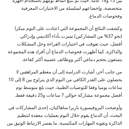
بين 13 و18 عاما، حيث تم تتبع أنماط نومهم باستخدام أجهزة
متخصصة، وإخضاعهم لسلسلة من الاختبارات المعرفية
وفحوصات الدماغ.
وكشفت النتائج أن المجموعة التي اعتادت على النوم مبكرا
(نحو 37% من المشاركين) تميزت بأداء أكاديمي وإدراكي
أفضل، حيث تفوقت في اختبارات القراءة وحل المشكلات
والذاكرة. كما أظهرت فحوصات الدماغ أن أفراد هذه المجموعة
يتمتعون بحجم دماغي أكبر ووظائف عصبية أكثر كفاءة.
من جانب آخر، أشارت الدراسة إلى أن معظم المراهقين لا
يحصلون على القدر الكافي من النوم الذي يتراوح بين 8 إلى 10
ساعات يوميا وفقا للتوصيات الطبية، حيث بلغ متوسط نوم
أفضل مجموعة مشاركة حوالي 7 ساعات و25 دقيقة فقط.
وأوضحت البروفيسورة باربرا ساهاكيان، إحدى المشاركات في
البحث، أن الدماغ يقوم خلال النوم بعمليات معقدة لتنظيم
الذاكرة وتقوية المهارات المكتسبة، ما يفسر الارتباط الوثيق بين