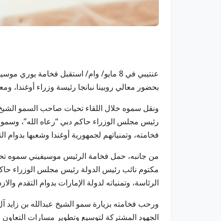
عنتيبي في 8 مايو/ وام/ استقبل فخامة يو
بحضور معالي روبينا نبانجا رئيسة وزراء أوغندا، وم
ونقل سموه خلال اللقاء تحيات صاحب السمو الشيخ 
رئيس مجلس الوزراء حاكم دبي “رعاه الله”، وسمو ال
فخامته، وتمنياتهم لجمهورية أوغندا وشعبها بدوام الت
من جانبه، حمل فخامة الرئيس موسيفيني سموه تحيا
مكتوم نائب رئيس الدولة رئيس مجلس الوزراء حاكم 
الرئاسة، وتمنياته لدولة الإمارات بدوام التقدم والازد
ورحب فخامته بزيارة سمو الشيخ عبدالله بن زايد آل 
الجهود المشتركة لتوسيع وتطوير مسارات التعاون في 