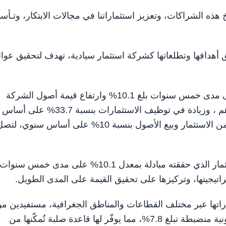
ه الشراكات، وتعزيز استثماراتنا في مجالات الابتكار، وتـأ
ا المتواصل في تحقيق أهدافها وتطلعاتها كشركة استثمار سيادية، تهدف لتحقيق عوا
وفيما يلي أبرز الإنجازات المالية .. تحقيق عائد تراكمي على مدى خمس سنوات بلغ 10.1% وارتفاع قيمة أصول الشركة
بنسبة 9.1% على أساس سنوي لتصل إلى 1.2 تريليون درهم ، وزيادة في توظيف الاستثمارات بنسبة 33.7% على أساس
سنوي لتصل إلى 119 مليار درهم ، كما ارتفعت الإيرادات من الاستثمار وبيع الأصول بنسبة 10% على أساس سنوي، ل
وقال كارلوس عبيد، الرئيس المالي للشركة، إن عائد الاستثمار الذي حققته مبادلة بمعدل 10.1% على مدى خمس سنو
راتيجيتها، وتركيزها على تحقيق القيمة على المدى الطويل.
راتها عبر مختلف القطاعات والمناطق الجغرافية، مستفيدين م
مكانتها المالية القوية، وتكلفة الدين المنخفضة، ونسبة مديونية منضبطة تبلغ 7.8%، مما يوفّر لها قاعدة صلبة تُمكّنها من