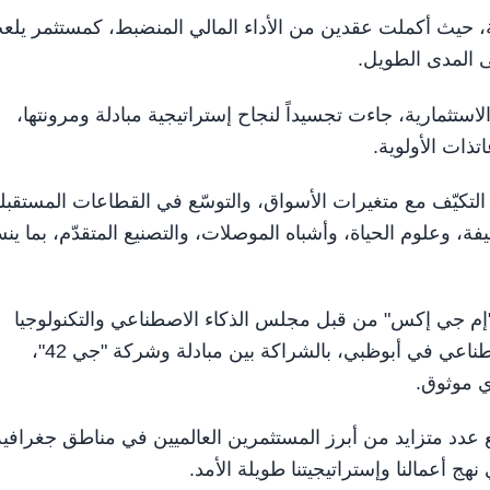
، حيث أكملت عقدين من الأداء المالي المنضبط، كمستثمر يلع
لى المدى الطويل.
 لمبادلة لعام 2024 ونمو محفظتها الاستثمارية، جاءت تجسيداً لنجاح إستراتيجية مبادلة ومرونتها،
ذات الأولوية.
 التكيّف مع متغيرات الأسواق، والتوسّع في القطاعات المستقبلي
فة، وعلوم الحياة، وأشباه الموصلات، والتصنيع المتقدّم، بما ي
حات في عام 2024 تأسيس شركة "إم جي إكس" من قبل مجلس الذكاء الاصطناعي والتكنولوجيا
المتقدمة في أبوظبي، كشركة رائدة في مجال الذكاء الاصطناعي في أبوظبي، بالشراكة بين مبادلة وشركة "جي 42"،
ري موثوق.
عدد متزايد من أبرز المستثمرين العالميين في مناطق جغرافية
ج أعمالنا وإستراتيجيتنا طويلة الأمد.