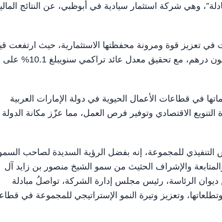
مار “مبادلة”، وهي شركة استثمار سيادية في أبوظبي، عن النتائج المالي
حت في تعزيز قوة ومرونة محفظتها الاستثمارية، حيث ارتفعت قي
أصولها بنسبة 9.1% على أساس سنوي لتصل إلى 1.2 تريليون درهم، مع تحقيق م
عمل على تعزيز مساهماتها في قطاعات الأعمال الحيوية في دولة الإمارات العربية
 التنويع الاقتصادي وتوفير فرص العمل، مما عزّز مكانة الدولة
.
س التنفيذي للمجموعة، إنه بفضل الرؤية السديدة لصاحب السمو
والمتابعة والإشراف الحثيث من سمو الشيخ منصور بن زايد آل
ديوان الرئاسة، رئيس مجلس إدارة الشركة، تواصلُ مبادلة
وتطلعاتها، وتعزيز وتيرة النمو الإستراتيجي للمجموعة في قطا