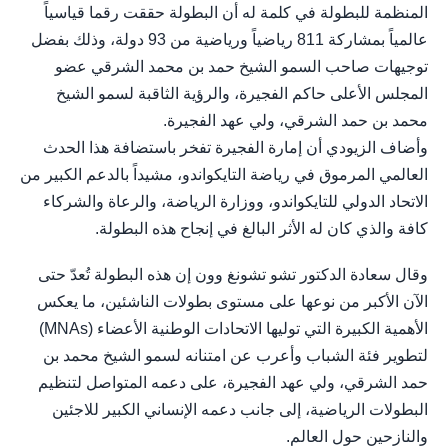
المنظمة للبطولة في كلمة له أن البطولة حققت رقما قياسياً
عالمياً بمشاركة 811 رياضياً ورياضية من 93 دولة، وذلك بفضل
توجيهات صاحب السمو الشيخ حمد بن محمد الشرقي عضو
المجلس الأعلى حاكم الفجيرة، والرؤية الثاقبة لسمو الشيخ
محمد بن حمد الشرقي، ولي عهد الفجيرة.
وأضاف الزيودي أن إمارة الفجيرة تفخر باستضافة هذا الحدث
العالمي المرموق في رياضة التايكواندو، مشيداً بالدعم الكبير من
الاتحاد الدولي للتايكواندو، ووزارة الرياضة، والرعاة والشركاء
كافة والذي كان له الأثر البالغ في إنجاح هذه البطولة.
وقال سعادة الدكتور تشو تشونغ وون إن هذه البطولة تُعدّ حتى
الآن الأكبر من نوعها على مستوى بطولات الناشئين، ما يعكس
الأهمية الكبيرة التي توليها الاتحادات الوطنية الأعضاء (MNAs)
لتطوير فئة الشباب وأعرب عن امتنانه لسمو الشيخ محمد بن
حمد الشرقي، ولي عهد الفجيرة، على دعمه المتواصل لتنظيم
البطولات الرياضية، إلى جانب دعمه الإنساني الكبير للاجئين
والنازحين حول العالم.