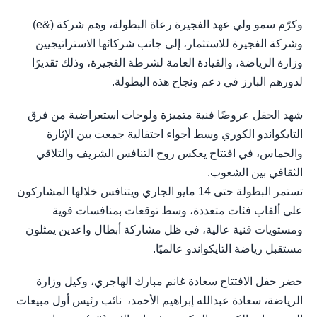
وكرّم سمو ولي عهد الفجيرة رعاة البطولة، وهم شركة (&e)
وشركة الفجيرة للاستثمار، إلى جانب شركائها الاستراتيجيين
وزارة الرياضة، والقيادة العامة لشرطة الفجيرة، وذلك تقديرًا
لدورهم البارز في دعم ونجاح هذه البطولة.
شهد الحفل عروضًا فنية متميزة ولوحات استعراضية من فرق
التايكواندو الكوري وسط أجواء احتفالية جمعت بين الإثارة
والحماس، في افتتاح يعكس روح التنافس الشريف والتلاقي
الثقافي بين الشعوب.
تستمر البطولة حتى 14 مايو الجاري ويتنافس خلالها المشاركون
على ألقاب فئات متعددة، وسط توقعات بمنافسات قوية
ومستويات فنية عالية، في ظل مشاركة أبطال واعدين يمثلون
مستقبل رياضة التايكواندو عالميًا.
حضر حفل الافتتاح سعادة غانم مبارك الهاجري، وكيل وزارة
الرياضة، سعادة عبدالله إبراهيم الأحمد، نائب رئيس أول مبيعات