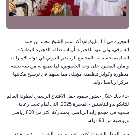
الفجيرة في 11 مايو/وام/ أكد سمو الشيخ محمد بن حمد
الشرقي، ولي عهد الفجيرة، أن استضافة الفجيرة للبطولات
العالمية يجسد ثقة المجتمع الرياضي الدولي في دولة الإمارات
وإمارة الفجيرة على وجه الخصوص، لما تتمتع به من بنية تحتية
متطورة وكوادر تنظيمية مؤهلة، مما يسهم في ترسيخ مكانتها
مركزا رياضيا دوليا.
جاء ذلك خلال حضور سموه حفل الافتتاح الرسمي لبطولة العالم
للتايكواندو للناشئين - الفجيرة 2025، التي تُقام تحت رعاية
سموه في مجمع زايد الرياضي، بمشاركة أكثر من 800 رياضي
ورياضية من 93 دولة.
شهد الحفل الشيخ الدكتورراشد بن حمد الشرقي، رئيس هيئة