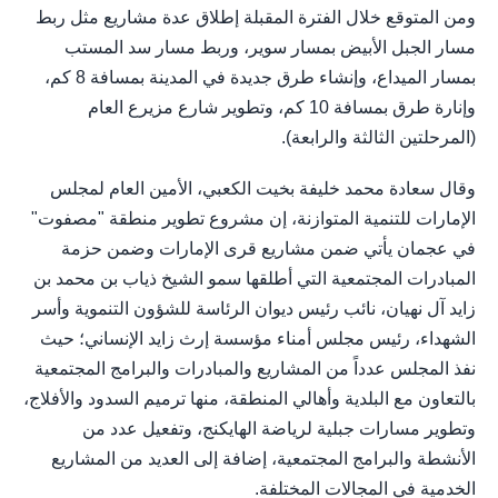
ومن المتوقع خلال الفترة المقبلة إطلاق عدة مشاريع مثل ربط
مسار الجبل الأبيض بمسار سوير، وربط مسار سد المستب
بمسار الميداع، وإنشاء طرق جديدة في المدينة بمسافة 8 كم،
وإنارة طرق بمسافة 10 كم، وتطوير شارع مزيرع العام
(المرحلتين الثالثة والرابعة).
وقال سعادة محمد خليفة بخيت الكعبي، الأمين العام لمجلس
الإمارات للتنمية المتوازنة، إن مشروع تطوير منطقة "مصفوت"
في عجمان يأتي ضمن مشاريع قرى الإمارات وضمن حزمة
المبادرات المجتمعية التي أطلقها سمو الشيخ ذياب بن محمد بن
زايد آل نهيان، نائب رئيس ديوان الرئاسة للشؤون التنموية وأسر
الشهداء، رئيس مجلس أمناء مؤسسة إرث زايد الإنساني؛ حيث
نفذ المجلس عدداً من المشاريع والمبادرات والبرامج المجتمعية
بالتعاون مع البلدية وأهالي المنطقة، منها ترميم السدود والأفلاج،
وتطوير مسارات جبلية لرياضة الهايكنج، وتفعيل عدد من
الأنشطة والبرامج المجتمعية، إضافة إلى العديد من المشاريع
الخدمية في المجالات المختلفة.