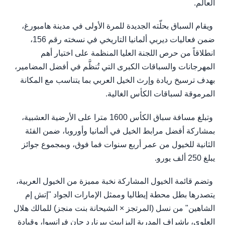
العالم.
ويقام السباق بحلّته الجديدة للمرة الأولى في مدينة هامبورغ،
ضمن فعاليات ديربي ألمانيا التاريخي في نسخته رقم 156،
انطلاقاً من حرص اللجنة العليا المنظمة على اختيار أهم
المهرجانات والسباقات الكبرى التي تُنظَّم في أفضل المضامير،
بهدف ترسيخ ريادة وإرث الخيل العربي بما يتناسب مع المكانة
المرموقة لسباقات الكأس الغالية.
وتبلغ مسافة سباق الكأس 1600 مترا على الأرضية العشبية،
بمشاركة أفضل مرابط الخيل في ألمانيا وأوروبا، ضمن الفئة
الثانية للخيول من عمر أربع سنوات فما فوق، وبمجموع جوائز
يبلغ 250 ألف يورو.
وتضم قائمة الخيول المشاركة نخبة مميزة من الخيول العربية،
يتصدرها بطل محطة إيطاليا وممثل الإمارات الجواد "إتش إم
الشاهين" من نسل (المرتجز × الشيحانة بنت منجز) للمالك هلال
العلوي، بإشراف المدربة إليزابيث بيرنارد جان فرانسوا، وقيادة