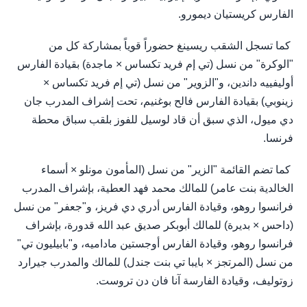
الفارس كريستيان ديمورو.
كما تسجل الشقب ريسينغ حضوراً قوياً بمشاركة كل من
"الوكرة" من نسل (تي إم فريد تكساس × ماجدة) بقيادة الفارس
أوليفييه داندين، و"الزوير" من نسل (تي إم فريد تكساس ×
زينوبي) بقيادة الفارس فالح بوغنيم، تحت إشراف المدرب جان
دي ميول، الذي سبق أن قاد لوسيل للفوز بلقب سباق محطة
فرنسا.
كما تضم القائمة "الزير" من نسل (المأمون مونلو × أسماء
الخالدية بنت عامر) للمالك محمد فهد العطية، بإشراف المدرب
فرانسوا روهو، وقيادة الفارس أدري دي فريز، و"جعفر" من نسل
(داحس × بديرة) للمالك أبوبكر صديق عبد الله قدورة، بإشراف
فرانسوا روهو، وقيادة الفارس أوجستين ماداميه، و"بابيليون تي"
من نسل (المرتجز × بايبا تي بنت جندل) للمالك والمدرب جيرارد
زوتوليف، وقيادة الفارسة آنا فان دن تروست.