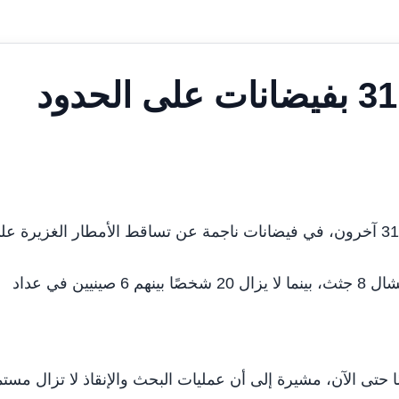
مصرع 8 أشخاص وفقدان 31 بفيضانات على الحدود
كاتماندو في 9 يوليو /وام/ لقي 8 أشخاص مصرعهم، وفُقد 31 آخرون، في فيضانات ناجمة عن تساقط الأمطار الغزيرة 
وذكرت مصادر محلية، أن السلطات النيبالية تمكنت من انتشال 8 جثث، بينما لا يزال 20 شخصًا بينهم 6 صينيين في عداد