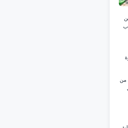
من
اب
ة
 من
ية،