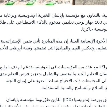
ة الإنسانية، بالتعاون مع مؤسسة ياياسان الخيرية الإندونيسية وبرعاية 
لليوم الثاني 100 جهاز لوحي تعليمي مدعوم بالذكاء الاصطناعي على طل
نيسية جاكرتا.
أخوة الإنسانية العليا، إن هذه المبادرة تأتي ضمن الإستراتيجية
التعليم، وتعكس القيم والمبادئ التي تضمنتها وثيقة أبوظبي للأخو
شراكة مع عدد من المؤسسات في إندونيسيا، تدعم الهدف الرابع
 ضمان التعليم الجيد والمنصف والشامل وتعزيز فرص التعلم مدى
على المجتمعات ذات الاحتياج تسلط الضوء على إيمان اللجنة
لسلام والتسامح والتنمية المستدامة.
وتتضمن هذه الأجهزة الذكية تطبيق Dompet Aman، وتطبيق بورصة إندونيسيا (IDX) اللذين طوّرتهما مؤسسة ياياسان
د الطلبة بأدوات تعلم رقمية آمنة وتعليم عملي في الأسواق المال