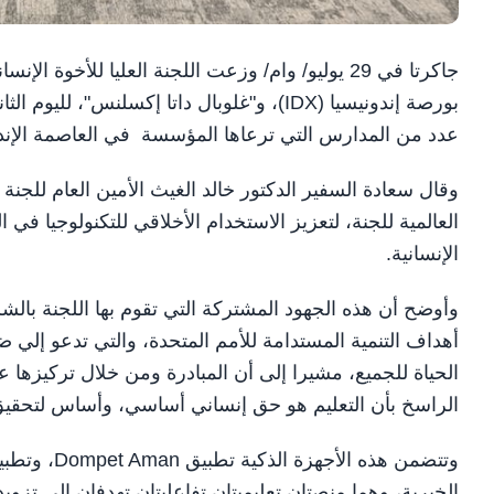
جاكرتا في 29 يوليو/ وام/ وزعت اللجنة العليا للأخو
بورصة إندونيسيا (IDX)، و"غلوبال داتا إكسلنس"،
عدد من المدارس التي ترعاها المؤسسة في العاصمة الإندو
وقال سعادة السفير الدكتور خالد الغيث الأمين العام للجنة ال
العالمية للجنة، لتعزيز الاستخدام الأخلاقي للتكنولوجيا في 
الإنسانية.
وأوضح أن هذه الجهود المشتركة التي تقوم بها اللجنة بال
أهداف التنمية المستدامة للأمم المتحدة، والتي تدعو إلي
الحياة للجميع، مشيرا إلى أن المبادرة ومن خلال تركيزها 
الراسخ بأن التعليم هو حق إنساني أساسي، وأساس لتحقيق ا
الخيرية، وهما منصتان تعليميتان تفاعليتان تهدفان إلى تزوي