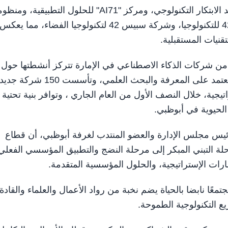
وتضم المنظومة مجلس أبحاث التكنولوجيا المتقدمة، ومعهد الابتكار التكنولوجي، ومركز "AI71" للحلول التطبيقية،
التكنولوجيا العالمية في أبوظبي "Hub71"، ومجموعة جي 42 للتكنولوجيا، وشركة سبيس 42 لتكنولوجيا الفضاء، مما يعكس
قنيات المستقبلية.
 غرفة تجارة وصناعة أبوظبي أن ما يزيد عن 58% من شركات الذكاء الاصطناعي في الإمارة تتركز أنشطتها حول
الابتكار والبحث والاستشارات، ما يُبرز بيئة أعمال متقدمة تعتمد على المعرفة والبحث العلمي، وتأسست 150
يجية، خلال النصف الأول من العام الجاري ، وتوافر بنية تحتية
الحيوية في أبوظبي.
ئيس مجلس الإدارة والعضو المنتدب لغرفة أبوظبي، أن قطاع
حلة التبني المبكر إلى مرحلة النضج والتطبيق المؤسسي الفعلي
رات الإستراتيجية، والحلول المؤسسية المتقدمة.
تمعًا نابضا بالحياة يضم نخبة من رواد الأعمال والعلماء والقادة
ريع التكنولوجية الطموحة.