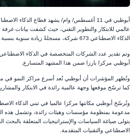
أبوظبي في 11 أغسطس/ وام/ يشهد قطاع الذكاء ا
عالمي للابتكار والتطوير التقني، حيث كشفت بيانات غرف
الذكاء الاصطناعي 673 شركة، مسجلةً زيادة سنوية بنسبة 61% مقارنة بالفترة ما بين يونيو 2023 ويونيو 2024.
أبوظبي مركزا بارزا ضمن هذا المشهد المتسارع.
وتُظهر المؤشرات أن أبوظبي تُعد أسرع مراكز النمو في 
كما ترسّخ موقعها وجهة عالمية رائدة في الابتكار والمشاريع
وتُرسّخ أبوظبي مكانتها مركزا عالميا في تبني الذكاء الاص
مدعومة بمنظومة مؤسسات وهيئات رائدة، وتشمل هذه المنظ
يتولى صياغة السياسات والإستراتيجيات المتعلقة بالبحث الع
الاصطناعي والتقنيات المتقدمة.