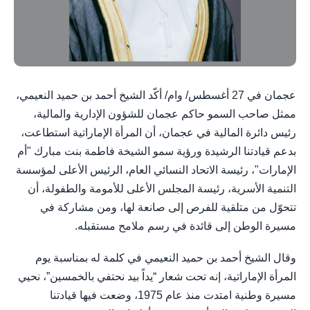
عجمان في 27 أغسطس/ وام/ أكّد الشيخ أحمد بن حميد النعيمي،
ممثل صاحب السمو حاكم عجمان للشؤون الإدارية والمالية،
رئيس دائرة المالية في عجمان، أن المرأة الإماراتية استطاعت،
بدعم قيادتنا الرشيدة ورؤية سمو الشيخة فاطمة بنت مبارك "أم
الإمارات"، رئيسة الاتحاد النسائي العام، الرئيس الأعلى لمؤسسة
التنمية الأسرية، رئيسة المجلس الأعلى للأمومة والطفولة، أن
تتحوّل من متلقية للفرص إلى صانعة لها، ومن مشاركة في
مسيرة الوطن إلى قائدة في رسم ملامح مستقبله.
وقال الشيخ أحمد بن حميد النعيمي في كلمة له بمناسبة يوم
المرأة الإماراتية، إنه تحت شعار “يداً بيد نحتفي بالخمسين”، نحيي
مسيرة وطنية امتدت منذ عام 1975، وضعت فيها قيادتنا