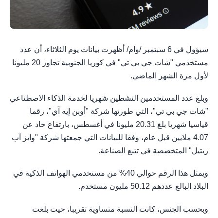
سيؤول في 6 سبتمبر /وام/ أظهرت بيانات يوم الثلاثاء، أن عدد
مستخدمي "شات جي بي تي" في كوريا الجنوبية تجاوز 20 مليونا
لأول مرة الشهر الماضي.
وبلغ عدد المستخدمين النشطين شهريا لخدمة الذكاء الاصطناعي
"شات جي بي تي"، التي طورتها شركة "أوبن إيه آي"، رقما
قياسيا شهريا بلغ 20.31 مليونا في أغسطس، بارتفاع حاد عن
4.07 ملايين قبل عام، وفقا للبيانات التي جمعتها شركة "وايز آب
ريتيل" المتخصصة في تتبع الصناعة.
ويمثل هذا الرقم حوالي 40% من مستخدمي الهواتف الذكية في
البلاد البالغ عددهم 50.12 مليون مستخدم.
وبحسب الجنس، كانت النسبة متساوية تقريبا، حيث بلغت