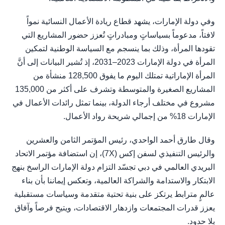
وفي دولة الإمارات، يشهد قطاع ريادة الأعمال النسائية نمواً
لافتاً، مدعوماً بسياساتٍ ومبادراتٍ تُعزز حضور المشاريع التي
تقودها المرأة، وذلك بما ينسجم مع السياسة الوطنية لتمكين
المرأة في دولة الإمارات 2023–2031، إذ تُشير البيانات إلى أنَّ
المرأة الإماراتية تمتلك اليوم ما يفوق 128,500 منشأة من
المشاريع الصغيرة والمتوسطة وتشرف على أكثر من 135,000
مشروع في مختلف أرجاء الدولة، بينما تمثل رائدات الأعمال في
الإمارات 18% من إجمالي شريحة رواد الأعمال.
وقال طارق أحمد الواحدي، رئيس المؤتمر الثامن والعشرين
والرئيس التنفيذي لسفن إكس (7X)، إن استضافة مؤتمر الاتحاد
البريدي العالمي في دبي تجسّد التزام دولة الإمارات الراسخ بنهج
الابتكار والاستدامة والشراكة العالمية، وتعكس إيماننا بأن بناء
عالمٍ مترابط يرتكز على بنية تحتية متقدمة وسياسات مستقبلية
يعزز قدرات المجتمعات وازدهار الاقتصادات، ويتيح فرصاً وآفاق
بلا حدود.