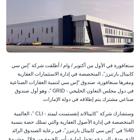
سنغافورة في الأول من أكتوبر / وام / أطلقت شركة "إس سي
كابيتال بارتنرز"، المتخصصة في إدارة الاستثمارات العقارية
ومقرها سنغافورة، صندوق “إس سي لتنمية العقارات الصناعية
في دول مجلس التعاون الخليجي - GRID ”، وهو أول صندوق
صناعي مشترك يتم إطلاقه في دولة الإمارات.
وستشارك شركة "كابيتالاند إنفستمنت ليمتد - CLI "، العالمية
المتخصصة في إدارة الأصول العقارية والتي تمتلك حصة بنسبة
40% في "إس سي كابيتال بارتنرز"، في رعاية الصندوق الرائد
الذي يهدف إلى دعم تحول إمارة رأس الخيمة من خلال مشروع