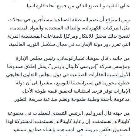
عالي التقنية والتصنيع الذكي من جميع أنحاء قارة آسيا.
ومن المتوقع أن تضم المنطقة الصناعية مستأجرين في مجالات
مثل المركبات الكهربائية، والطاقة المتجددة، والمواد المتقدمة،
لتصبح بذلك محفزًا للابتكار ومركزًا للصناعات المستقبلية المرنة
التي تعزز دور دولة الإمارات في مجال سلاسل التوريد العالمية.
من جانبه ، قال سوشاد تشيارانوساتي، رئيس مجلس الإدارة
ومؤسس شركة "إس سي كابيتال بارتنرز"، يمثل إطلاق صندوقنا
الأول لتنمية العقارات الصناعية في دول مجلس التعاون الخليجي
خطوة محورية في إستراتيجيتنا للتوسع ، مشيرا إلى أن دولة
الإمارات توفر فرصا استثنائية لتحقيق قيمة طويلة الأجل،
مدعومة بأجندة وطنية طموحة ونظم صناعية سريعة التطور.
من جهته قال أندرو ليم، الرئيس التنفيذي للعمليات في مجموعة
كابيتالاند إنفستمنت، إن رعاية كابيتالاند إنفستمنت المشتركة لهذا
الصندوق تعكس مرونتنا في المساهمة بإنشاء صناديق تستفيد