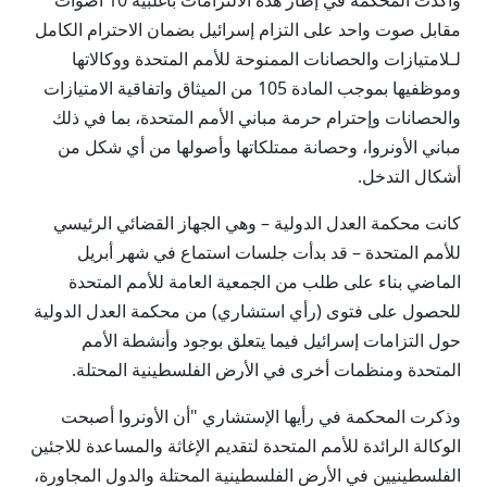
وأكدت المحكمة في إطار هذه الالتزامات بأغلبية 10 أصوات
مقابل صوت واحد على التزام إسرائيل بضمان الاحترام الكامل
لـلامتيازات والحصانات الممنوحة للأمم المتحدة ووكالاتها
وموظفيها بموجب المادة 105 من الميثاق واتفاقية الامتيازات
والحصانات وإحترام حرمة مباني الأمم المتحدة، بما في ذلك
مباني الأونروا، وحصانة ممتلكاتها وأصولها من أي شكل من
أشكال التدخل.
كانت محكمة العدل الدولية – وهي الجهاز القضائي الرئيسي
للأمم المتحدة – قد بدأت جلسات استماع في شهر أبريل
الماضي بناء على طلب من الجمعية العامة للأمم المتحدة
للحصول على فتوى (رأي استشاري) من محكمة العدل الدولية
حول التزامات إسرائيل فيما يتعلق بوجود وأنشطة الأمم
المتحدة ومنظمات أخرى في الأرض الفلسطينية المحتلة.
وذكرت المحكمة في رأيها الإستشاري "أن الأونروا أصبحت
الوكالة الرائدة للأمم المتحدة لتقديم الإغاثة والمساعدة للاجئين
الفلسطينيين في الأرض الفلسطينية المحتلة والدول المجاورة،