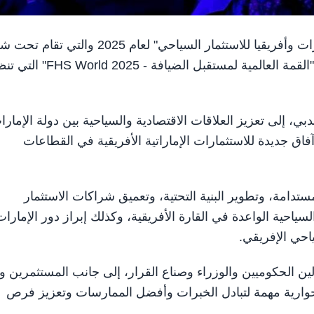
دبي في 27 أكتوبر/ وام/ انطلقت، اليوم، أعمال "قمة الإمارات وأفريقيا للاستثمار السياحي" لعام 2025 وال
"بناء جسور من أجل النمو المستدام"، وذلك ضمن فعاليات "القمة العالمية لمستقبل الضي
ي، إلى تعزيز العلاقات الاقتصادية والسياحية بين دولة الإمارا
آفاق جديدة للاستثمارات الإماراتية الأفريقية في القطاعات
تدامة، وتطوير البنية التحتية، وتعميق شراكات الاستثمار
سياحية الواعدة في القارة الأفريقية، وكذلك إبراز دور الإمارات
احي الإفريقي.
القادة وكبار المسؤولين الحكوميين والوزراء وصناع القرار، إلى جانب المستثمرين 
 بما يشكل منصة حوارية مهمة لتبادل الخبرات وأفضل الممارسات وتعزيز فرص