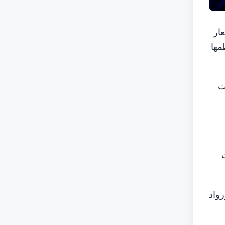
تي تقام تحت شعار
افة - FHS World 2025" التي تنظمها
ت
ورواد