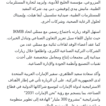
المزروعي، مؤسسة الخليج للأدوية، وايزمِد لتجارة المستلزمات
الطبية، مانيش مِدي إنوفيشن، دبي مِد، شركة المفيد
للمستلزمات الطبية، صيدلية سلسبيل، أيفا هيلث، وإيميتاك
لحلول الرعاية الصحية، وشركات أخرى.
استهل الوفد زيارته باجتماع رسمي مع ممثلي اتحاد IKMIB
حيث تناول اللقاء سبل تعزيز التعاون الصناعي وتبادل الخبرات.
كما عقد أعضاء الوفد لقاءات ثنائية مع ممثلي عدد من
الشركات التركية الصناعية الكبرى، واطلعوا خلال زيارات
ميدانية إلى مجمعات إنتاج ومعامل متخصصة على أحدث
تقنيات التصنيع وأنظمة الجودة والإدارة الصناعية.
وأكد سعادة سعيد الظاهري، سفير الإمارات العربية المتحدة
لدى الجمهورية التركية، على أن الزيارة تأتي في إطار الأهداف
الاستراتيجية لدولة الإمارات لتوسيع شراكاتها الدولية في قطاع
الصناعة، بما ينسجم مع رؤية “نحن الإمارات 2031”
واستراتيجية “مشروع 300 مليار” الهادفة إلى تطوير منظومة
صناعية تنافسية على المستوى العالمي.