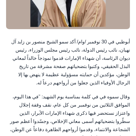
أبوظبي في 30 نوفمبر /وام/ أكد سمو الشيخ منصور بن زايد آل
نهيان، نائب رئيس الدولة، نائب رئيس مجلس الوزراء، رئيس
ديوان الرئاسة، أن شهداء الإمارات قدموا نموذجاً خالداً لمعاني
البذل الحقيقي، وكتبوا بتضحياتهم صفحة مشرقة من تاريخ
الوطن، مؤكدين أن حمايته مسؤولية عظيمة لا ينهض بها إلا
الرجال الأوفياء الذين جعلوا من أرواحهم درعاً له.
وقال سموه في في كلمة بمناسبة يوم الشهيد: "في هذا اليوم،
الموافق الثلاثين من نوفمبر من كل عام، نقف وقفة إجلال
واعتزاز نستحضر فيها ذكرى شهداء الإمارات الأبرار، الذين
سطّروا بتضحياتهم أسمى معاني الإخلاص، وجسّدوا أعظم صور
الشجاعة والانتماء، وقدموا أرواحهم الطاهرة دفاعاً عن الوطن،