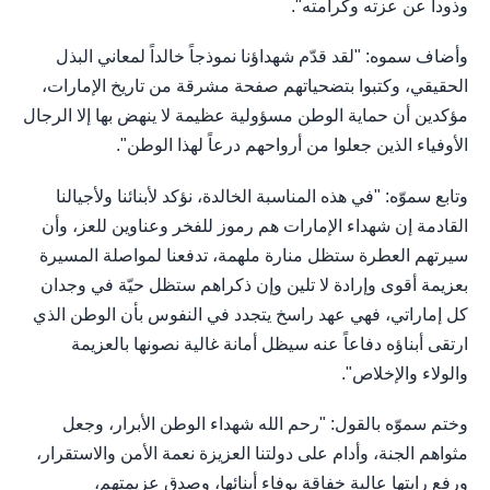
وذودا عن عزته وكرامته".
وأضاف سموه: "لقد قدّم شهداؤنا نموذجاً خالداً لمعاني البذل
الحقيقي، وكتبوا بتضحياتهم صفحة مشرقة من تاريخ الإمارات،
مؤكدين أن حماية الوطن مسؤولية عظيمة لا ينهض بها إلا الرجال
الأوفياء الذين جعلوا من أرواحهم درعاً لهذا الوطن".
وتابع سموّه: "في هذه المناسبة الخالدة، نؤكد لأبنائنا ولأجيالنا
القادمة إن شهداء الإمارات هم رموز للفخر وعناوين للعز، وأن
سيرتهم العطرة ستظل منارة ملهمة، تدفعنا لمواصلة المسيرة
بعزيمة أقوى وإرادة لا تلين وإن ذكراهم ستظل حيّة في وجدان
كل إماراتي، فهي عهد راسخ يتجدد في النفوس بأن الوطن الذي
ارتقى أبناؤه دفاعاً عنه سيظل أمانة غالية نصونها بالعزيمة
والولاء والإخلاص".
وختم سموّه بالقول: "رحم الله شهداء الوطن الأبرار، وجعل
مثواهم الجنة، وأدام على دولتنا العزيزة نعمة الأمن والاستقرار،
ورفع رايتها عالية خفاقة بوفاء أبنائها، وصدق عزيمتهم،