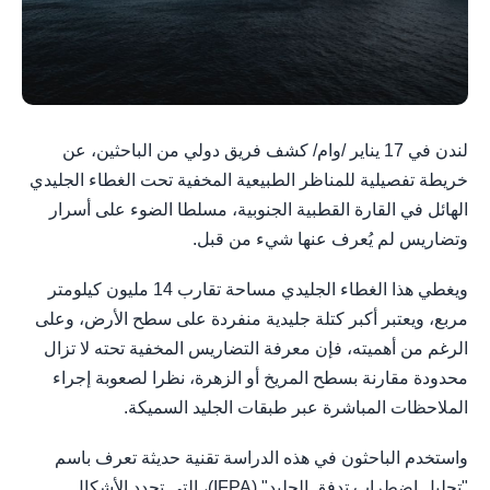
لندن في 17 يناير /وام/ كشف فريق دولي من الباحثين، عن
خريطة تفصيلية للمناظر الطبيعية المخفية تحت الغطاء الجليدي
الهائل في القارة القطبية الجنوبية، مسلطا الضوء على أسرار
وتضاريس لم يُعرف عنها شيء من قبل.
ويغطي هذا الغطاء الجليدي مساحة تقارب 14 مليون كيلومتر
مربع، ويعتبر أكبر كتلة جليدية منفردة على سطح الأرض، وعلى
الرغم من أهميته، فإن معرفة التضاريس المخفية تحته لا تزال
محدودة مقارنة بسطح المريخ أو الزهرة، نظرا لصعوبة إجراء
الملاحظات المباشرة عبر طبقات الجليد السميكة.
واستخدم الباحثون في هذه الدراسة تقنية حديثة تعرف باسم
"تحليل اضطراب تدفق الجليد" (IFPA)، التي تحدد الأشكال