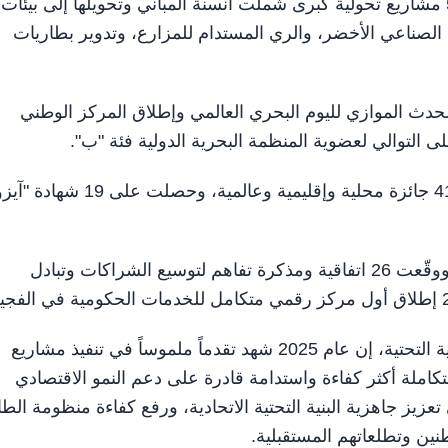
وعلى صعيد التحول المستقبلي، شهد العام الماضي إنجاز 5 مشاريع تحولية كبرى شملت أنسنة المباني وتحويلها إلى بيئات
الصناعي الأخضر، والري المستدام للمزارع، وتدوير بطاريات
دث الموازي لليوم البحري العالمي وإطلاق المركز الوطني
لى التوالي لعضوية المنظمة البحرية الدولية فئة "ب".
وفازت وزارة الطاقة والبنية التحتية خلال العام الماضي بـ 41 جائزة محلية وإقليمية وعالمية، وحصلت على 9
وعقدت الوزارة 30 مجلساً للمتعاملين في إمارات الدولة، ووقّعت 26 اتفاقية ومذكرة تفاهم لتوسيع الشراكات وتبادل
وقال معالي سهيل بن محمد المزروعي، وزير الطاقة والبنية التحتية، إن عام 2025 شهد تقدماً ملموساً في تنفيذ مشاريع
كاملة أكثر كفاءة واستدامة قادرة على دعم النمو الاقتصادي
زيز جاهزية البنية التحتية الاتحادية، ورفع كفاءة منظومة الطا
ين وتطلعاتهم المستقبلية.