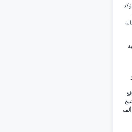
 دولية، ما يؤكد
الة
سبة
ورفع
اقة شارع الشيخ
يد بنسبة 45%، كما تدرس إنشاء الطريق الاتحادي الرابع بطول 120 كيلومتراً وبطاقة استيعابية تصل إلى 360 ألف