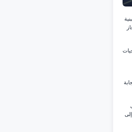
البنية
از
جيات
جابة
أعلى
إلى