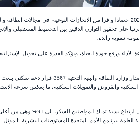
أبوظبي في 17 يناير /وام/ حققت دولة الإمارات في عام 2025 حصادا وافرا من الإنجازات النوعية، في مجالات الطاقة و
تها على تحقيق التوازن الدقيق بين التخطيط المستقبلي والإنج
ومة تنموية رائدة.
ءة الأداء ورفع جودة الحياة، ويؤكد القدرة على تحويل الإستراتي
وواصلت الإمارات أداءها المتميز في ملف الإسكان، عبر إصدار وزارة الطاقة والبنية التحتية 3567 قرار دعم سكني بلغت
ن درهم، وشملت المنح السكنية والقروض والتمويلات السكنية، ما يعكس سرعة الاست
وأسهمت تلك الجهود في تحقيق إنجاز غير مسبوق تمثل في ارتفاع نسبة تملك المواطنين للسكن إلى 91% وهي من 
 العامة لبرنامج الأمم المتحدة للمستوطنات البشرية "الموئل" 