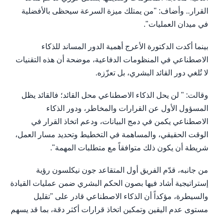
القرار.. وأضاف: "من يمتلك ميزة السرعة سيحظى بالأفضلية
في ميدان العمليات".
بينما أكدت الدكتورة الأعرج أهمية الدور المساند للذكاء
الاصطناعي في المنظومات الدفاعية، موضحة أن هذه التقنيات
لا تُلغي دور القائد البشري، بل تعزّزه.
وقالت: " لن يحل الذكاء الاصطناعي محل القائد؛ فالقائد يظل
المسؤول الأول عن القرارات والمخاطر، ودور الذكاء
الاصطناعي يكمن في دمج البيانات، ودعم اتخاذ القرار في
الوقت الحقيقي، والمساهمة في التخطيط وتحديد مسار العمل،
شريطة أن يكون ذلك متوافقاً مع متطلبات المهمة".
من جانبه، قدّم الفريق أول المتقاعد جون نيكلسون رؤية
إستراتيجية أشاد فيها بصون الحكم البشري ضمن عمليات القيادة
والسيطرة، مؤكداً أن الذكاء الاصطناعي قادر على "تقليل
مستوى عدم اليقين وتمكين اتخاذ قرارات أكثر دقة، بما قد يسهم