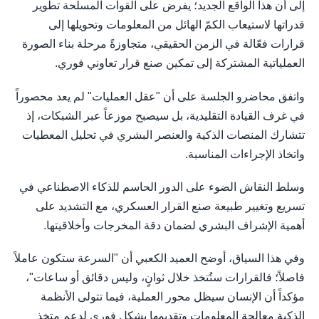
إلى أن هذا الواقع الجديد؛ يفرض على القوات المسلحة تطوير
قدراتها لاستيعاب الكمّ الهائل من المعلومات وتحويلها إلى
قرارات فعّالة في الزمن الحقيقي، متجاوزةً مرحلة بناء الصورة
العملياتية المشتركة إلى تمكين صنع قرار تعاوني فوري.
واتفق محاضرو الجلسة على أن "عقل العمليات" لم يعد محصوراً
في غرف القيادة التقليدية، بل سيصبح موزعاً عبر الشبكات، إذ
تتشارك المنصات الذكية والعنصر البشري في تحليل المعطيات
واتخاذ الإجراءات المناسبة.
وسلط النقاش الضوء على الدور الحاسم للذكاء الاصطناعي في
تسريع وتغيير طبيعة صنع القرار العسكري، مع التشديد على
أهمية الإشراف البشري لضمان دقة المخرجات وأخلاقيتها.
وفي هذا السياق، أوضح العميد الكعبي أن "السرعة ستكون عاملاً
فاصلاً؛ فالقرارات ستُتخذ خلال ثوانٍ، وليس دقائق أو ساعات"،
مؤكداً أن الإنسان سيظل محور العملية، فيما تتولى الأنظمة
الذكية معالجة المعلومات وتقديمها بشكل فوري لدعم متخذ