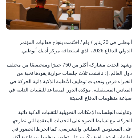
أبوظبي في 20 يناير / وام / اختُتمت بنجاح فعاليات المؤتمر
الدولي للدفاع 2026، الذي استضافه مركز أدنيك أبوظبي.
وشهد الحدث مشاركة أكثر من 750 خبيرًا ومتخصصًا من مختلف
دول العالم، إذ ناقشت ثلاث جلسات حوارية يقودها نخبة من
الخبراء فرص وتحديات توظيف الأنظمة الذكية ذاتية الحركة في
الميادين المستقبلية، مؤكدة الدور المتصاعد للتقنيات الذاتية في
صياغة منظومات الدفاع الحديثة.
وتناولت الجلسات الإمكانات التحويلية للتقنيات الذكية ذاتية
الحركة، مع تسليط الضوء على التحديات المعقدة التي تطرحها
على المستويين العملياتي والتشريعي، كما انخرط الحضور في
نقاشات استشرافية ركّزت على تطوير منظومات دفاعية أكثر