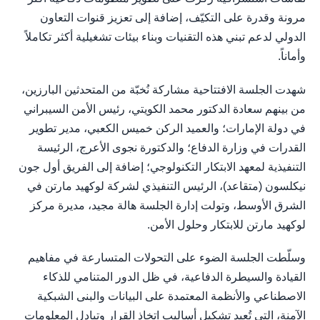
مرونة وقدرة على التكيّف، إضافة إلى تعزيز قنوات التعاون
الدولي لدعم تبني هذه التقنيات وبناء بيئات تشغيلية أكثر تكاملاً
وأماناً.
شهدت الجلسة الافتتاحية مشاركة نُخبّة من المتحدثين البارزين،
من بينهم سعادة الدكتور محمد الكويتي، رئيس الأمن السيبراني
في دولة الإمارات؛ والعميد الركن خميس الكعبي، مدير تطوير
القدرات في وزارة الدفاع؛ والدكتورة نجوى الأعرج، الرئيسة
التنفيذية لمعهد الابتكار التكنولوجي؛ إضافة إلى الفريق أول جون
نيكلسون (متقاعد)، الرئيس التنفيذي لشركة لوكهيد مارتن في
الشرق الأوسط، وتولت إدارة الجلسة هالة مجيد، مديرة مركز
لوكهيد مارتن للابتكار وحلول الأمن.
وسلّطت الجلسة الضوء على التحولات المتسارعة في مفاهيم
القيادة والسيطرة الدفاعية، في ظل الدور المتنامي للذكاء
الاصطناعي والأنظمة المعتمدة على البيانات والبنى الشبكية
الآمنة، التي تُعيد تشكيل أساليب اتخاذ القرار وتبادل المعلومات