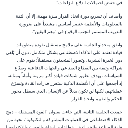
في خفض احتمالات اندلاع النزاعات".
وأضاف أن تسريع دورة اتخاذ القرار ميزة مهمة، إلا أن الثقة
بالمعلومات والأنظمة عنصر أساسي، مشدداً على ضرورة
التدريب المستمر لتجنب الوقوع في "وهم اليقين".
واتفق متحدثو الجلسة على ملامح مستقبل تقوده منظومات
قيادة تعتمد على الذكاء الاصطناعي بشكل متكامل، دون أن يُلغي
دور الخبرة البشرية، وتصور المتحدثون مستقبلاً؛ يقوم على
شراكة وثيقة بين القطاع الصناعي والجهات الدفاعية وصنّاع
السياسات، بهدف تطوير شبكات قيادة أكثر مرونة وأماناً ومتانة،
إذ أجمعوا على أن الأنظمة الذكية ستعزز قدرات القادة وتسرّع
عملياتهم، لكنها لن تكون بديلاً عن الإنسان، الذي سيظل محور
الحكم والتقييم واتخاذ القرار.
جمعت الجلسة الثانية، التي جاءت بعنوان "القوة المستقلة – دمج
الذكاء الاصطناعي في العمليات المشتركة والتكتيكية"، نخبة من
قادة الصناعة والخبراء في قطاعات الدفاع والفضاء والتكنولوجيا