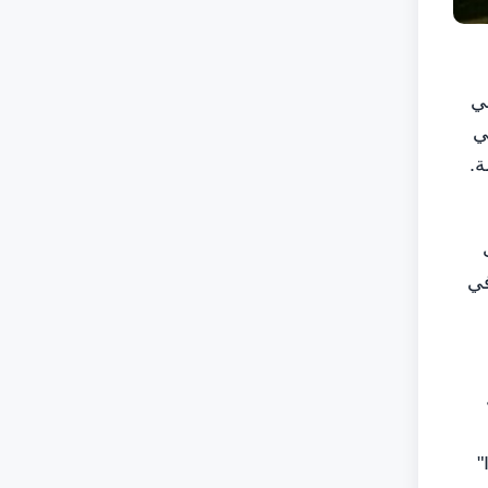
ي
ي
ة.
في
رانجان، أستاذ كرسي ديوان ولي عهد أبوظبي في التقدم المجتمعي، أستاذ الإستراتيجية والإدارة في كلية إنسياد "INSEAD"