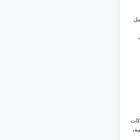
ي سن العمل
كات
مة،