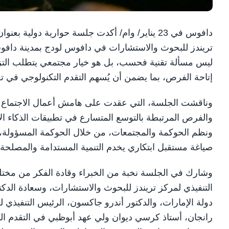
دافوس في 23 يناير/ وام/ أكدت جلسة حوارية دولي
تريندز للبحوث والاستشارات في دافوس لودج بمدينة دافو
ليس مسألة تقنية فحسب، بل هو خيار مجتمعي يتطلب التزاماً
إتاحة الفرص، بما يضمن أن يُسهم التقدم التكنولوجي في ت
والفرص المرتبطة بالتوسع المتسارع في تطبيقات الذكاء الا
ونظم الحوكمة والمجتمعات، من خلال الحوكمة المسؤولة، و
صياغة مستقبل ابتكاري يخدم التنمية المستدامة والمصلحة ا
وشارك في الجلسة نخبة من الخبراء وقادة الفكر من مختلف 
التنفيذي لمركز تريندز للبحوث والاستشارات، وسعادة الد