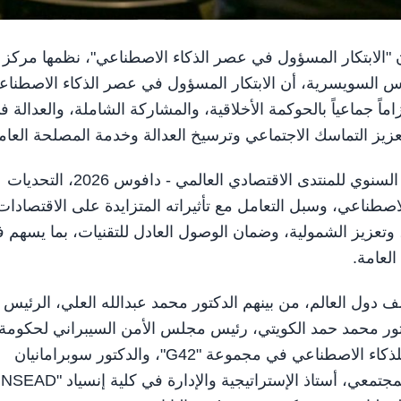
ة بعنوان "الابتكار المسؤول في عصر الذكاء الاصطناعي"، نظمها مركز
س السويسرية، أن الابتكار المسؤول في عصر الذكاء الاصطناع
 جماعياً بالحوكمة الأخلاقية، والمشاركة الشاملة، والعدالة ف
عزيز التماسك الاجتماعي وترسيخ العدالة وخدمة المصلحة العام
وناقشت الجلسة، التي عقدت على هامش أعمال الاجتماع السنوي للمنتدى الاقتصادي العالمي - دافوس 2026، التحديات
صطناعي، وسبل التعامل مع تأثيراته المتزايدة على الاقتصادات
تعزيز الشمولية، وضمان الوصول العادل للتقنيات، بما يسهم 
لعامة.
دول العالم، من بينهم الدكتور محمد عبدالله العلي، الرئيس
كتور محمد حمد الكويتي، رئيس مجلس الأمن السيبراني لحكومة
دولة الإمارات، والدكتور أندرو جاكسون، الرئيس التنفيذي للذكاء الاصطناعي في مجموعة "G42"، والدكتور سوبرامانيان