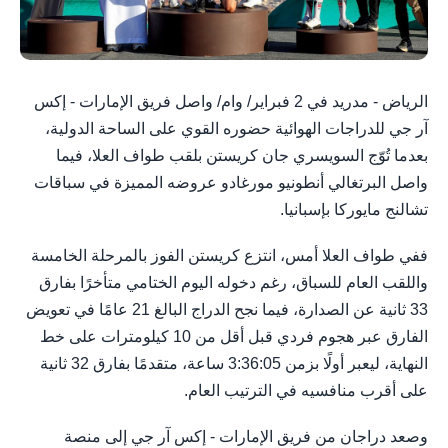
الرياض - مدريد في 2 فبراير/ وام/ واصل فريق الإمارات - إكس
آر جي للدراجات الهوائية حضوره القوي على الساحة الدولية،
بعدما تُوّج السويسري جان كريستن بلقب طواف العلا، فيما
واصل البرتغالي أنطونيو مورغادو عروضه المميزة في سباقات
تشالنج مايوركا بإسبانيا.
ففي طواف العلا أمس، انتزع كريستن الفوز بالمرحلة الخامسة
واللقب العام للسباق، رغم دخوله اليوم الختامي متأخرًا بفارق
33 ثانية عن الصدارة، فيما نجح الدراج البالغ 21 عامًا في تعويض
الفارق عبر هجوم فردي قبل أقل من 10 كيلومترات على خط
النهاية، ليعبر أولًا بزمن 3:36:05 ساعة، متقدمًا بفارق 32 ثانية
على أقرب منافسيه في الترتيب العام.
وصعد دراجان من فريق الإمارات - إكس آر جي إلى منصة