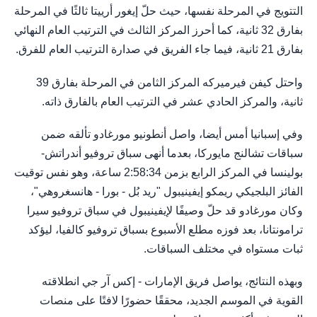
التتويج في المرحلة نفسها، حيث حلّ إيغور أرييتا ثالثًا في المرحلة
بفارق 32 ثانية، كما أحرز المركز الثالث في الترتيب العام النهائي
بفارق 21 ثانية، فيما جاء الفريق في صدارة الترتيب العام للفرق.
واحتل كيفن فيرميركه المركز الثامن في المرحلة بفارق 39
ثانية، والمركز الحادي عشر في الترتيب العام بالفارق ذاته.
وفي إسبانيا أمس أيضا، واصل أنطونيو مورغادو تألقه ضمن
سباقات تشالنج مايوركا، بعدما أنهى سباق تروفيو أندراتش-
بولينسا في المركز الرابع بزمن 2:58:34 ساعة، وهو نفس توقيت
الفائز البلجيكي ريمكو إيفينيبول "ريد بُل - بورا - هانسغروهي"،
وكان مورغادو قد حلّ وصيفًا لإيفينيبول في سباق تروفيو سيرا
ترامونتانا، بعد فوزه مطلع الأسبوع بسباق تروفيو كالفيا، ليؤكد
ثبات مستواه في مختلف السباقات.
وبهذه النتائج، يواصل فريق الإمارات - إكس آر جي انطلاقته
القوية في الموسم الجديد، محققًا حضورًا لافتًا على منصات