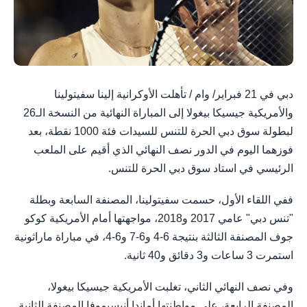
دبي في 21 فبراير/ وام / تأهلت الأوكرانية إلينا سفيتولينا
والأمريكية جيسيكا بيغولا إلى المباراة النهائية من النسخة الـ26
لبطولة سوق دبي الحرة للتنس للسيدات فئة 1000 نقطة، بعد
فوزهما اليوم في الدور نصف النهائي الذي أقيم على الملعب
الرئيسي في استاد سوق دبي الحرة للتنس.
ففي اللقاء الأول، حسمت سفيتولينا، المصنفة السابعة وبطلة
"تنس دبي" عامي 2017 و2018، مواجهتها أمام الأمريكية كوكو
جوف المصنفة الثالثة بنتيجة 6-4 و6-7 و6-4، في مباراة ماراثونية
استمرت 3 ساعات و3 دقائق و40 ثانية.
وفي نصف النهائي الثاني، تغلبت الأمريكية جيسيكا بيغولا،
المصنفة الرابعة، على مواطنتها أماندا أنيسيموفا المصنفة الثانية