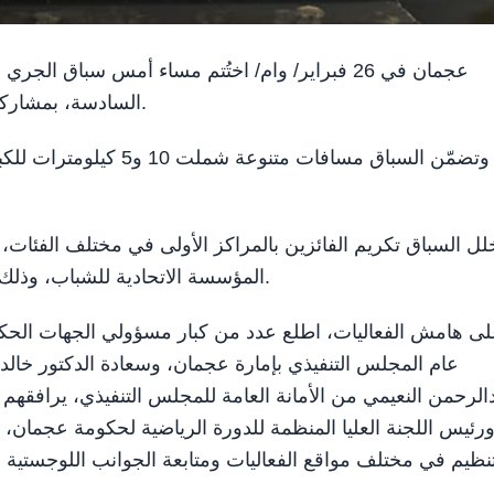
السادسة، بمشاركة قياسية تجاوزت 2000 متسابق من داخل الدولة وخارجها.
لل السباق تكريم الفائزين بالمراكز الأولى في مختلف الفئات، ح
المؤسسة الاتحادية للشباب، وذلك تقديرًا لجهودهم وتحفيزًا لهم على مواصلة التميز الرياضي.
ى هامش الفعاليات، اطلع عدد من كبار مسؤولي الجهات الح
عام المجلس التنفيذي بإمارة عجمان، وسعادة الدكتور خال
الرحمن النعيمي من الأمانة العامة للمجلس التنفيذي، يرافقه
رئيس اللجنة العليا المنظمة للدورة الرياضية لحكومة عجمان،
تنظيم في مختلف مواقع الفعاليات ومتابعة الجوانب اللوجستية 