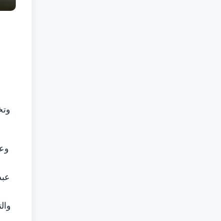
وتخ
وعل
عبد
و
وال