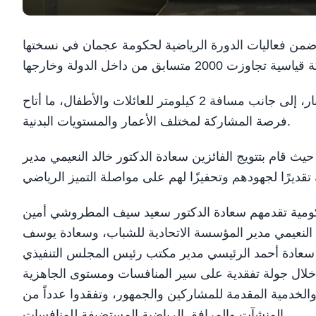
وتضمّن السباق مسافات متنوعة شملت 10 و5 كيلومترات للكبار، إلى جانب مسافة 2 كيلومتر للعائلات والأطفال، ما أتاح
فرصة المشاركة لمختلف الأعمار والمستويات البدنية.
يث قام بتتويج الفائزين سعادة الدكتور خالد النعيمي مدير
كومية تقدمهم سعادة الدكتور سعيد سيف المطروشي أمين
د النعيمي مدير المؤسسة الاتحادية للشباب، وسعادة يوسف
م سعادة أحمد الرئيسي مدير مكتب رئيس المجلس التنفيذي
 خلال جولة تفقدية على سير المنافسات ومستوى الجاهزية
والخدمية المقدمة للمشاركين والجمهور، وتفقدوا عدداً من
المنشآت والمرافق الرياضية المستضيفة للمنافسات.