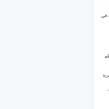
ث في
ظم
زية