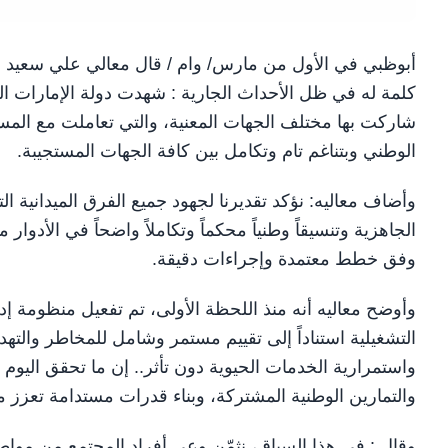
أبوظبي في الأول من مارس/ وام / قال معالي علي سعيد الن
كلمة له في ظل الأحداث الجارية : شهدت دولة الإمارات ال
شاركت بها مختلف الجهات المعنية، والتي تعاملت مع المست
الوطني وبتناغم تام وتكامل بين كافة الجهات المستجيبة.
وأضاف معاليه: نؤكد تقديرنا لجهود جميع الفرق الميدانية ا
الجاهزية وتنسيقاً وطنياً محكماً وتكاملاً واضحاً في الأدوا
وفق خطط معتمدة وإجراءات دقيقة.
وأوضح معاليه أنه منذ اللحظة الأولى، تم تفعيل منظومة إ
التشغيلية استناداً إلى تقييم مستمر وشامل للمخاطر والته
واستمرارية الخدمات الحيوية دون تأثر.. إن ما تحقق الي
والتمارين الوطنية المشتركة، وبناء قدرات مستدامة تعزز 
وقال : في هذا السياق، نثمّن وعي أفراد المجتمع من مواطن