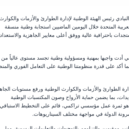
يادي رئيس الهيئة الوطنية لإدارة الطوارئ والأزمات والكوار
عربية المتحدة خلال اليومين الماضيين استجابة وطنية منسقة
جدات باحترافية عالية ووفق أعلى معايير الجاهزية والاستعداد
لتي أدت واجبها بمهنية ومسؤولية وطنية تجسد مستوى عالياً من
ر مما أكد على قدرة منظومتنا الوطنية على التعامل الفوري والمن
دارة الطوارئ والأزمات والكوارث الوطنية ورفع مستويات الجاه
ديدات، بما يضمن حماية الأرواح وصون المكتسبات الوطنية
وم هو ثمرة عمل مؤسسي تراكمي، قائم على التخطيط الاستباقي،
مرونة الدولة في مواجهة مختلف السيناريوهات.
ين ومقيمين والتزامهم بالتوجيهات والتعليمات الرسمية، وما