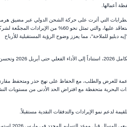
فظة أعمالها.
اضطرابات التي أثرت على حركة الشحن الدولي عبر مضيق هرمز
كما تواصل الشركة الاستفادة من الإيرادات طويلة الأمد المتعاقَد عليها، والتي تمثل نحو 60% من الإيرادات المجمَّعة
 دبليو للملاحة"، مما يعزز وضوح الرؤية المستقبلية للأرباح
ورفعت "أدنوك للإمداد والخدمات" توجيهاتها المالية للعام الكامل 2026، استناداً إلى الأداء الفعلي حتى أبريل 6
 داعمة للعرض والطلب، مع الحفاظ على نهج حذر ومتحفظ مقارن
دات البحرية متحفظة مع افتراض الحد الأدنى من مستويات الن
يمة لدعم نمو الإيرادات والتدفقات النقدية مستقبلاً.
كما يعكس تسليم ناقلة إضافية من الجيل الجديد للغاز الطبيعي المسال قبل موعد 