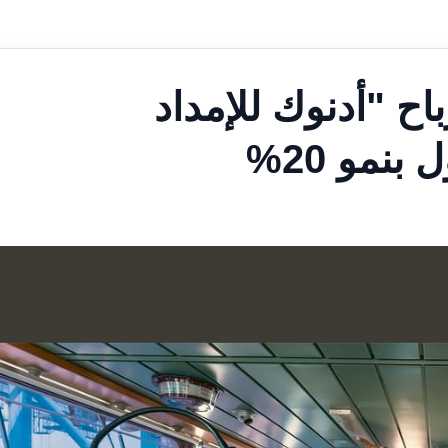
باح "أدنوك للإمداد
نمو 20%