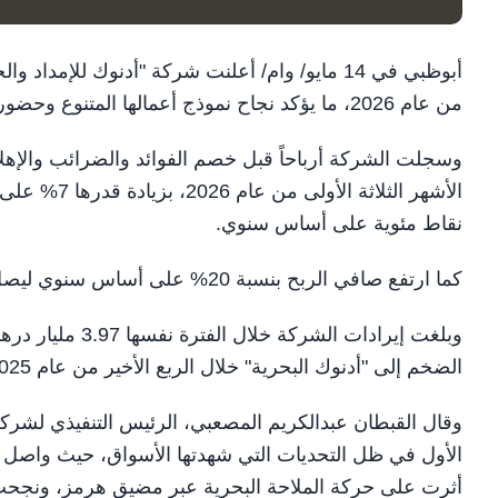
أبوظبي في 14 مايو/ وام/ أعلنت شركة "أدنوك للإ
من عام 2026، ما يؤكد نجاح نموذج أعمالها المتنوع وحضورها العالمي الواسع.
نقاط مئوية على أساس سنوي.
كما ارتفع صافي الربح بنسبة 20% على أساس سنوي ليصل إلى 816 مليون درهم (222 مليون دولار).
الضخم إلى "أدنوك البحرية" خلال الربع الأخير من عام 2025.
وقال القبطان عبدالكريم المصعبي، الرئيس التنفيذي لشركة 
الأول في ظل التحديات التي شهدتها الأسواق، حيث واصل نمو
أثرت على حركة الملاحة البحرية عبر مضيق هرمز، ونجحت