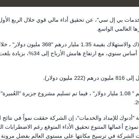
مداد والخدمات بي إل سي"، عن تحقيق أداء مالي قوي خلال الربع الأول
وسجلت الشركة أرباحاً قبل خصم الفوائد والضرائب والإهلاك والاستهلاك بقيمة 1.35 مليار درهم "368 مليون دولار
وبلغت إيرادات الشركة خلال الفترة نفسها 3.97 مليار درهم " 1.08 مليار دولار" ، فيما تم تسليم مشروع جزيرة "العُميرة"
"أدنوك للإمداد والخدمات"، إن الشركة حققت نمواً في نتائج ا
ذج أعمالها المتنوع تحقيق الأداء المتوقع رغم الاضطرابات ال
 الشركة في ترسيخ مكانتها على مستوى العالم بفضل مرونة