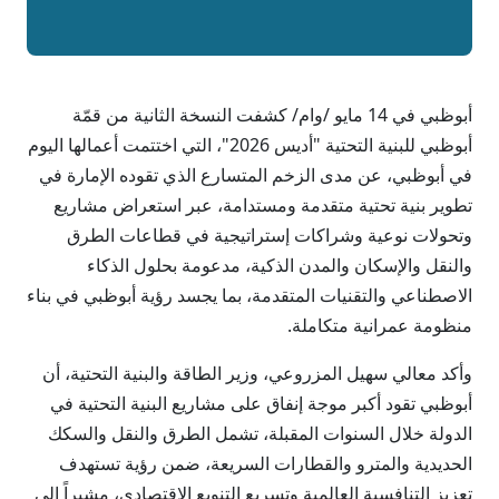
أبوظبي في 14 مايو /وام/ كشفت النسخة الثانية من قمّة
أبوظبي للبنية التحتية "أديس 2026"، التي اختتمت أعمالها اليوم
في أبوظبي، عن مدى الزخم المتسارع الذي تقوده الإمارة في
تطوير بنية تحتية متقدمة ومستدامة، عبر استعراض مشاريع
وتحولات نوعية وشراكات إستراتيجية في قطاعات الطرق
والنقل والإسكان والمدن الذكية، مدعومة بحلول الذكاء
الاصطناعي والتقنيات المتقدمة، بما يجسد رؤية أبوظبي في بناء
منظومة عمرانية متكاملة.
وأكد معالي سهيل المزروعي، وزير الطاقة والبنية التحتية، أن
أبوظبي تقود أكبر موجة إنفاق على مشاريع البنية التحتية في
الدولة خلال السنوات المقبلة، تشمل الطرق والنقل والسكك
الحديدية والمترو والقطارات السريعة، ضمن رؤية تستهدف
تعزيز التنافسية العالمية وتسريع التنويع الاقتصادي، مشيراً إلى