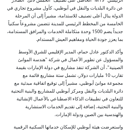
الرئيسي "M19" الحاصل على تصنيف "الخمس لآلئ" الصادر
عن دائرة البلديات والنقل في أبوظبي، كأول مشروع تجاري في
الدولة ينال أعلى تصنيف للاستدامة، مشيراً إلى أن المرحلة
الخامسة من المخطط الرئيسي للمدينة تتضمن مشروعاً سكنياً
جديداً يضم 1500 وحدة متكاملة الخدمات والمرافق المستدامة،
بما يعزز جودة الحياة ومفاهيم العيش المستدام.
وأكد الدكتور عادل حمام، المدير الإقليمي للشرق الأوسط
والمسؤول عن تطوير الأعمال في شركة "هندسة الموانئ
الصينية"، أن الشركة تنفذ مشاريع في دولة الإمارات بقيمة
تقارب 10 مليارات دولار، تشمل ستة مشاريع قائمة مع
مجموعة موانئ أبوظبي، مشيراً إلى توقيع اتفاقية مبدئية مع
دائرة البلديات والنقل ومركز أبوظبي للمشاريع والبنية التحتية
للتعاون في تطبيقات الذكاء الاصطناعي بالأعمال الإنشائية
والبنية التحتية، إضافة إلى تقديم الخدمات الاستشارية
والهندسية بين الصين ودولة الإمارات.
واستعرضت هيئة أبوظبي للإسكان خدماتها السكنية الرقمية