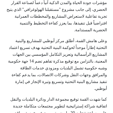
مؤشرات جودة الحياة والمدن الذكية آنياً دعماً لصناعة القرار
الحضري، إلى جانب مشروع "مستقبلنا الهولوغرافي" الذي يتيح
تجربة تفاعلية لاستعراض المشاريع والمخططات العمرانية
افتراضياً قبل تنفيذها، بما يعزز كفاءة التخطيط والتنمية
الحضرية المستدامة.
وعلى هامش القمة، أطلق مركز أبوظبي للمشاريع والبنية
التحتية إطاراً موحداً لحوكمة البنية التحتية بهدف تسريع اعتماد
المشاريع الرأسمالية وتعزيز التكامل المؤسسي بين الجهات
المعنية، بالتزامن مع توقيع مذكرة تفاهم تضم 14 جهة حكومية
وشبه حكومية تشمل البلديات ومزودي خدمات الطاقة
والمرافق وجهات النقل وشركات الاتصالات، بما يدعم كفاءة
تنفيذ مشاريع البنية التحتية وتسريع وتيرة الإنجاز في إمارة
أبوظبي.
كما شهدت القمة توقيع مجموعة الدار ودائرة البلديات والنقل
اتفاقية شراكة إستراتيجية لتطوير مجتمعات متكاملة جديدة
على مساحة تتجاوز 20 مليون متر مربع عبر خمسة مواقع