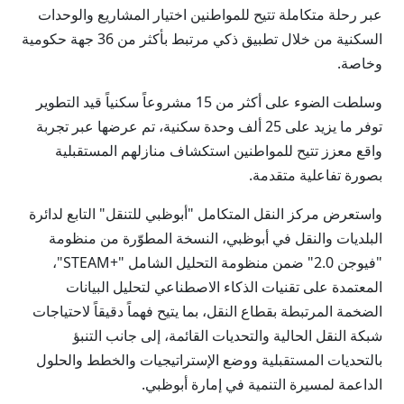
عبر رحلة متكاملة تتيح للمواطنين اختيار المشاريع والوحدات
السكنية من خلال تطبيق ذكي مرتبط بأكثر من 36 جهة حكومية
وخاصة.
وسلطت الضوء على أكثر من 15 مشروعاً سكنياً قيد التطوير
توفر ما يزيد على 25 ألف وحدة سكنية، تم عرضها عبر تجربة
واقع معزز تتيح للمواطنين استكشاف منازلهم المستقبلية
بصورة تفاعلية متقدمة.
واستعرض مركز النقل المتكامل "أبوظبي للتنقل" التابع لدائرة
البلديات والنقل في أبوظبي، النسخة المطوّرة من منظومة
"فيوجن 2.0" ضمن منظومة التحليل الشامل "+STEAM"،
المعتمدة على تقنيات الذكاء الاصطناعي لتحليل البيانات
الضخمة المرتبطة بقطاع النقل، بما يتيح فهماً دقيقاً لاحتياجات
شبكة النقل الحالية والتحديات القائمة، إلى جانب التنبؤ
بالتحديات المستقبلية ووضع الإستراتيجيات والخطط والحلول
الداعمة لمسيرة التنمية في إمارة أبوظبي.