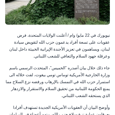
نيويورك في 22 مايو/ وام / أعلنت الولايات المتحدة، فرض
عقوبات على تسعة أفراد يدعمون حزب الله لتقويض سيادة
لبنان، ويساهمون في تعزيز الأجندة الإيرانية الخبيثة داخل لبنان
وعرقلة جهود السلام والتعافي للشعب اللبناني.
جاء ذلك خلال بيان أصدره "الخميس"، المتحدث الرسمي باسم
وزارة الخارجية الأمريكية توماس تومي بيغوت، لفت خلاله الى
استمرار حزب الله في التمسك بالإرهاب ورفضه نزع السلاح مما
يمنع الحكومة اللبنانية من تحقيق السلام والاستقرار والازدهار
الذي يستحقه الشعب اللبناني.
وأوضح البيان أن العقوبات الأمريكية الجديدة تستهدف أفرادا
يعرقلون عملية نزع سلاح حزب الله، بينهم أعضاء في البرلمان