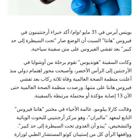
بوينس آيرس في 31 مايو /وام/ أكد خبراء أرجنتينيون في
فيروس "هانتا" السبت أن الوضع صار "تحت السيطرة إلى حد
كبير" بعد تفشي الفيروس على متن سفينة سياحية.
وكانت السفينة "هونديوس" تقوم برحلة من أوشوايا في
الأرجنتين إلى الرأس الأخضر، وأصبحت محور اهتمام دولي منذ
أعلنت منظمة الصحة العالمية وفاة ثلاثة ركاب بعد تفشي
فيروس هانتا على متنها. ورصدت منظمة الصحة العالمية حتى
الآن 13 إصابة مؤكدة أو محتملة مرتبطة بالسفينة.
وقالت كارلا بيلومو، عالمة الأحياء في مختبر "هانتا فيروس"
التابع لمعهد "مالبران"، وهو مركز أرجنتيني للبحوث الوبائية
والتشخيص، "يبدو أن العدوى تحت السيطرة إلى حد كبير".
ووافقها الرأي كل من إستيبان كوتو المستشار الطبي لوزارة