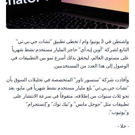
واشنطن في 3 يونيو/ وام / تخطى تطبيق "تشات جي.بي.تي"
التابع لشركة "أوبن إيه.آي" حاجز المليار مستخدم نشط شهرياً
على مستوى العالم، ليحقق بذلك أسرع نمو بين التطبيقات في
الوصول إلى هذا العدد من المستخدمين.
وأفادت شركة "سنسور تاور" المتخصصة في تحليلات السوق بأن
"تشات جي.بي.تي" بلغ مليار مستخدم نشط شهرياً في مايو، بعد
نحو ثلاث سنوات من إطلاقه، متفوقاً في سرعة الانتشار على
تطبيقات مثل "جوجل مابس" و"تيك توك" و"إنستجرام"
و"يوتيوب".
- خلا -