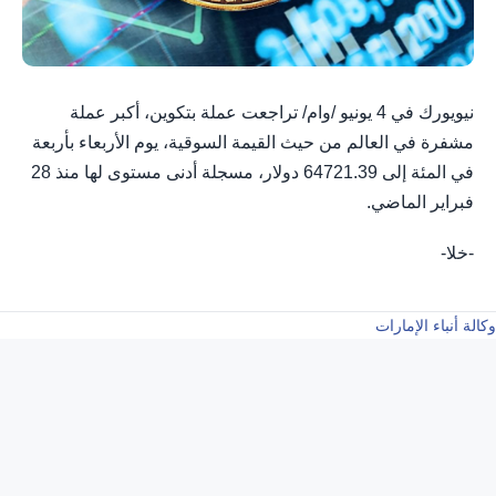
نيويورك في 4 يونيو /وام/ تراجعت عملة ​بتكوين، أكبر ‌عملة
مشفرة ⁠في ‌العالم ⁠من ​حيث ⁠القيمة السوقية، ⁠يوم ⁠الأربعاء بأربعة
⁠في المئة ​إلى ⁠64721.39 دولار، مسجلة ​أدنى ‌مستوى ​لها ​منذ 28
⁠فبراير الماضي.
-خلا-
وكالة أنباء الإمارات