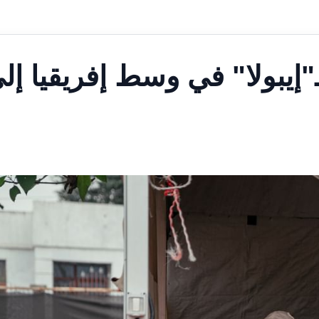
ـ"إيبولا" في وسط إفريقيا إل