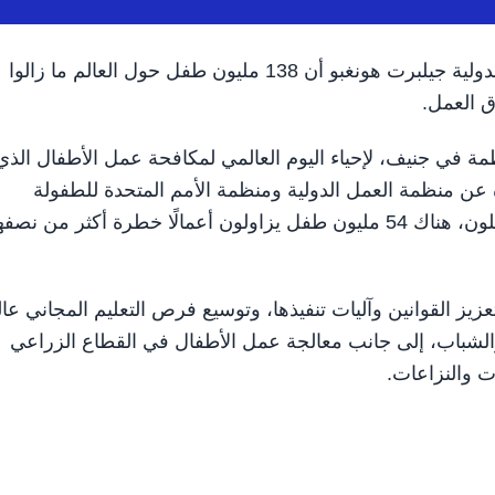
جنيف في 10 يونيو /وام/ أكد المدير العام لـمنظمة العمل الدولية جيلبرت هونغبو أن 138 مليون طفل حول العالم ما زالوا
 العمل.
نظمة في جنيف، لإحياء اليوم العالمي لمكافحة عمل الأطفال الذي
ادرة عن منظمة العمل الدولية ومنظمة الأمم المتحدة للطفولة
(اليونيسف) تشير إلى أن من 138 مليون طفل ما زالوا يعملون، هناك 54 مليون طفل يزاولون أعمالًا خطرة أكثر من ن
ز القوانين وآليات تنفيذها، وتوسيع فرص التعليم المجاني عا
ن والشباب، إلى جانب معالجة عمل الأطفال في القطاع الزراعي
ات والنزاعات.