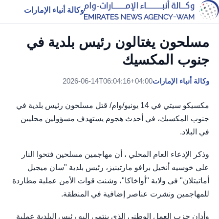
وكالة أنباء الإمارات
مسلحون يغتالون رئيس بلدية في
جنوب المكسيك
وكالة أنباء الإمارات
2026-06-14T06:04:16+04:00
مكسيكو سيتي في 14 يونيو/وام/ قتل مسلحون رئيس بلدية في
جنوب المكسيك، في أحدث هجوم يستهدف مسؤولين محليين
في البلاد.
وذكر الإدعاء العام المحلي ، أن مهاجمين مسلحين فتحوا النار
على خوسيه أنخيل برافو مارتينيز، رئيس بلدية "سان ميجيل
أماتيتلان" في ولاية "أواخاكا"، وشنت قوات الأمن عملية مطاردة
للمهاجمين ونشرت عناصر إضافية في المنطقة.
وأدان حزب العمل الوطني الذي ينتمي إليه رئيس البلدية عملية