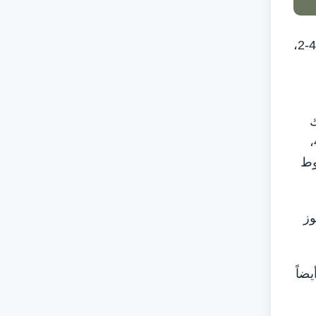
دالاس في 18 يونيو /وام/ استهل منتخب إنجلترا مشواره في بطولة كأس العالم 2026 بالفوز على نظيره الكرواتي بنتيجة 4-2،
ل أن يدرك
مارتن باتورينا التعادل لكرواتيا في الدقيقة 36 ، وعاد كين ليمنح إنجلترا التقدم مجدداً بتسجيله الهدف الثاني في الدقيقة 42،
وط
د الفوز
ضاً