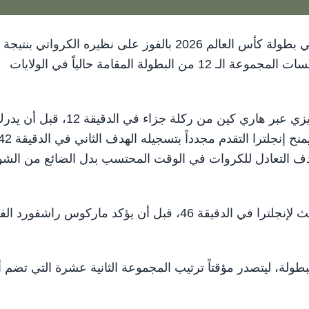
في المباراة التي أقيمت اليوم على استاد دالاس ضمن منافسات المجموعة الـ 12 من البطولة المقامة حالياً في الولايات
انتهى الشوط الأول بالتعادل 2-2 حيث تقدم المنتخب الإنجليزي عبر هاري كين من ركلة جزاء في الدقيقة 12، قب
ه هدف التعادل للكروات في الوقت المحتسب بدل الضائع من الش
ومع انطلاق الشوط الثاني، سجل جود بيلينغهام الهدف الثالث لإنجلترا في الدقيقة 46، قبل أن يؤكد ماركوس راشفور
طولة، ليتصدر مؤقتاً ترتيب المجموعة الثانية عشرة التي تضم أي