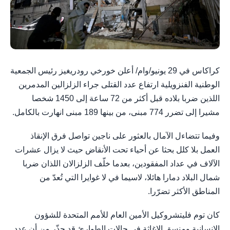
كراكاس في 29 يونيو/وام/ أعلن خورخي رودريغيز رئيس الجمعية
الوطنية الفنزويلية ارتفاع عدد القتلى جراء الزلزالين المدمرين
اللذين ضربا بلاده قبل أكثر من 72 ساعة إلى 1450 شخصا
مشيرا إلى تضرر 774 مبنى، من بينها 189 مبنى انهارت بالكامل.
وفيما تتضاءل الآمال بالعثور على ناجين تواصل فرق الإنقاذ
العمل بلا كلل بحثا عن أحياء تحت الأنقاض حيث لا يزال عشرات
الآلاف في عداد المفقودين، بعدما خلّف الزلزالان اللذان ضربا
شمال البلاد دمارا هائلا، لاسيما في لا غوايرا التي تُعدّ من
المناطق الأكثر تضرّرا.
كان توم فليتشروكيل الأمين العام للأمم المتحدة للشؤون
الإنسانية ومنسق الإغاثة في حالات الطوارئ قد حذّر من أن عدد