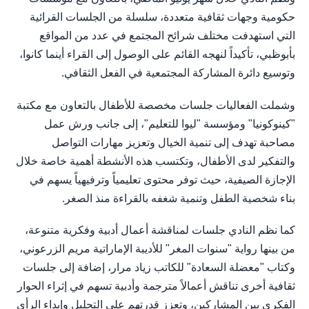
حكومية وجهات ثقافية متعددة، سلسلة من الجلسات القرائية
التي استهدفت مختلف شرائح المجتمع في عدد من المواقع
بأبوظبي، تأكيداً لنهجه القائم على الوصول إلى القراء أينما كانوا،
وتوسيع دائرة المشاركة المجتمعية في الفعل الثقافي.
وشملت الفعاليات جلسات مخصصة للأطفال بالتعاون مع مكتبة
"كينوكونيا" ومؤسسة "ليوا للتعليم"، إلى جانب ورش عمل
مصاحبة تهدف إلى تنمية الخيال وتعزيز مهارات التواصل
والتفكير لدى الأطفال، وتكتسب هذه الأنشطة أهمية خاصة خلال
الإجازة الصيفية، حيث توفر محتوى تعليمياً وترفيهياً يسهم في
بناء شخصية الطفل وتنمية شغفه بالقراءة منذ الصغر.
كما نظم النادي جلسات لمناقشة أعمال أدبية وفكرية متنوعة،
من بينها رواية "سنوات المغر" للأديبة الإماراتية مريم الزرعوني،
وكتاب "معضلة السعادة" للكاتب زياد مرار، إضافة إلى جلسات
ثقافية أخرى تناقش أعمالاً مترجمة وأدبية تسهم في إثراء الحوار
الفكري بين المشاركين، وتعزز قدرتهم على التحليل وإبداء الرأي