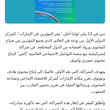
دبي في 13 يناير /وام/ أعلن "مقر المؤثرين في الإمارات"، المركز
الدولي الأول من نوعه في العالم، الذي يجمع المؤثرين من صناع
المحتوى ورواد اقتصاده من الدول المختلفة، عن شراكة
إستراتيجية مع منصة التواصل الاجتماعي العالمية "إكس" لإنتاج
محتوى حصري وأصيل.
وتهدف الشراكة، التي تعد الأولى عالميًا، إلى إنتاج محتوى هادف
وموثوق، يعزز مكانة الإمارات كمركز للاقتصاد الإبداعي وصناعة
المحتوى، ورسالتها النبيلة في تعزيز جسور التقارب بين
الشعوب.
وأطلق المقر في إطار هذه الشراكة، التي تعد باكورة مبادراته،
مسابقة بقيمة 500 ألف دولار لتحفيز صناع المحتوى على