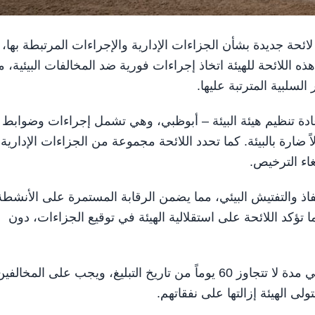
أبوظبي لائحة جديدة بشأن الجزاءات الإدارية والإجراءات المرتبطة بها،
هذه اللائحة للهيئة اتخاذ إجراءات فورية ضد المخالفات البيئية، م
سلبية المترتبة عليها.
حة وفقاً للقانون رقم 16 لسنة 2005 بشأن إعادة تنظيم هيئة البيئة – أبوظبي، وهي تشمل إجراءات وضوابط
ً ضارة بالبيئة. كما تحدد اللائحة مجموعة من الجزاءات الإدارية
غاء الترخيص.
فاذ والتفتيش البيئي، مما يضمن الرقابة المستمرة على الأنشطة
ا تؤكد اللائحة على استقلالية الهيئة في توقيع الجزاءات، دون
كما تُمنح المخالفين فرصة التظلم ضد الجزاءات المقررة في مدة لا تتجاوز 60 يوماً من تاريخ التبليغ، ويجب على المخالف
ولى الهيئة إزالتها على نفقاتهم.