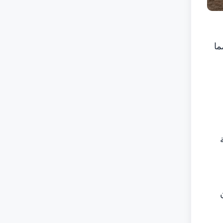
ما
ين