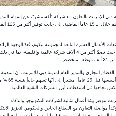
 مدينة دبي للإنترنت بالتعاون مع شركة “أكسنتشر”، عن إسهام المدين
في الناتج المحلي الإجمالي لإمارة دبي بقيمة 100 مليار درهم خلال الـ 15 عاماً الماضية، إلى جانب ت
 الأعمال العشرة التابعة لمجموعة تيكوم، تُعدّ الوجهة الرائد
لأبرز شركات التكنولوجيا والذكاء الاصطناعي في المنطقة، حيث تضمّ أكثر من 4 آلاف شركة عالمية وإقليمية، بما في ذلك
لقطاع التجاري والمدير العام لمدينة دبي للإنترنت، أنّ المدينة
لعبت دوراً محورياً في دعم الاقتصاد الرقمي في دبي منذ تأسيسها قبل 25 عاماً، 
 يعكس نجاحها في استقطاب أبرز الشركات التقنية العالمية.
نت بتوفير بيئة أعمال مثالية لشركات التكنولوجيا والذكاء
عي، بما يتماشى مع أجندة دبي الاقتصادية D33، مؤكداً مواصلة التعاون مع القطاع الخاص والحكومي لتعزيز الابتك
والنمو المستدام. وتطرقت الدراسة إلى دور المدينة في تنمية المواهب، حيث استثمرت 1.6 مليار درهم لدعم برام