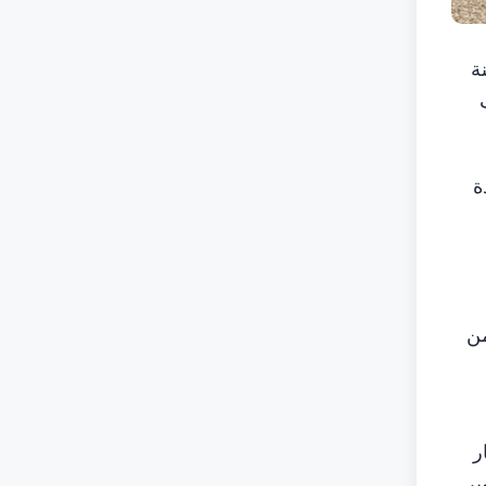
ة
وفير أكثر من 125 ألف
ة
مشيراً إلى أنّها تسهم حالياً بنسبة 65 % من
ار
ج التطوير