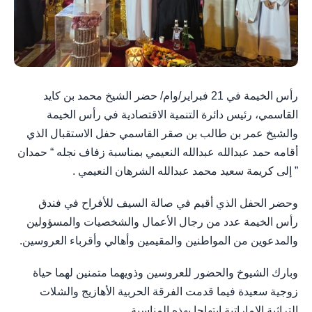
رأس الخيمة في 21 فبراير/وام/ حضر الشيخ محمد بن كايد
القاسمي، رئيس دائرة التنمية الاقتصادية في رأس الخيمة
والشيخ عمر بن طالب بن صقر القاسمي حفل الاستقبال الذي
أقامه حمد عبدالله عبدالله النعيمي بمناسبة زفاف نجله “ حمدان
” إلى كريمة سعيد محمد عبدالله الشرهان النعيمي .
وحضر الحفل الذي أقيم في صالة السيف للأفراح في فندق
رأس الخيمة عدد من رجال الأعمال والشخصيات والمسؤولين
والمدعوين من المواطنين والمقيمين وأهالي وأقرباء العروسين.
وبارك الشيوخ والحضور للعروسين وذويهما متمنين لهما حياة
زوجية سعيدة فيما قدمت الفرقة الحربية الأهازيج والشلات
التراثية الإماراتية ابتهاحا بهذه المناسبة.