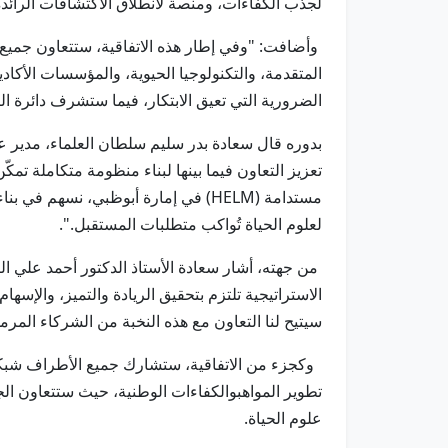
لجذب الكفاءات، ومنصة لانطلاق الاكتشافات الرائدة،
وأضافت: "وفي إطار هذه الاتفاقية، ستتعاون جميع
المتقدمة، والتكنولوجيا الحيوية، والمؤسسات الأكاد
الضرورية التي تعيق الابتكار، فيما ستشرف دائرة ا
بدوره قال سعادة بدر سليم سلطان العلماء، مدير ع
تعزيز التعاون فيما بينها لبناء منظومة متكاملة تم
مستدامة (HELM) في إمارة أبوظبي، نس
لعلوم الحياة تُواكب متطلبات المستقبل.".
من جهته، أشار سعادة الأستاذ الدكتور أحمد علي الرئ
الاستراتيجية تلتزم بتحقيق الريادة والتميز، والإسها
سيتيح لنا التعاون مع هذه النخبة من الشركاء المرمو
وكجزء من الاتفاقية، ستشارك جميع الأطراف شبكات 
تطوير المواهبوالكفاءات الوطنية، حيث ستتعاون ا
علوم الحياة.