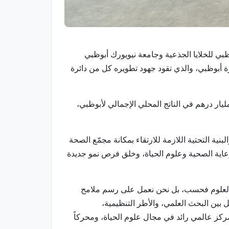
أبوظبي للخلايا الجذعية وجامعة نيويورك أبوظبي
لمتحدة بهدف تسريع جهود تطوير مجمّع الصحة والطب واللياقة لحياة مستدامة (HELM) في إمارة أبوظبي، والذي تقود جهود تطويره كل من دائرة
المتوقع أن يسهم المجمع الجديد، الذي أطلق مؤخرًا خلال أسبوع أبوظبي العالمي للصحة 2025، بإضافة أكثر من 94 مليار درهم في الناتج المحلي الإجمالي لأبوظبي،
نية التحتية اللازمة للارتقاء بمكانة مجمّع الصحة
ق، في مجال الرعاية الصحية وعلوم الحياة، وخلق فرص نمو جديدة
ل العلوم فحسب، بل نحن نعمل على رسم ملامح
اقة لحياة مستدامة (HELM)، نعمل على تحقيق التكامل بين البحث العلمي، والأطر التنظيمية،
مركز عالمي رائد في مجال علوم الحياة، ومحركاً