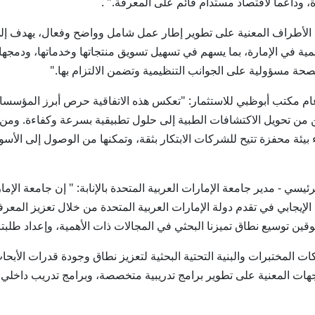
 وداعماً لاقتصاد مستدام قائم على المعرفة." .
 الأطراف المعنية على تطوير إطار عمل شامل وواضح وفعال، يهدف إل
يمية في الإمارة، بما يسهم في تسهيل تسويق منتجاتها وخدماتها، ودمجها
لصحة مسؤولية على الجوانب التنظيمية وتضمن الالتزام بها."
ام مكتب أبوظبي للاستثمار: "تعكس هذه الاتفاقية حرص أبرز المؤسسات 
كّن من تحويل الاكتشافات الطبية إلى حلول تطبيقية بسرعة وكفاءة. ومن
هم في بناء بيئة محفزة تتيح للشركات الابتكار بثقة، وتمكنها من الوصول إلى 
يسي - مدير جامعة الإمارات العربية المتحدة بالإنابة: " إن جامعة الإما
م الإيجابي في تقدم دولة الإمارات العربية المتحدة من خلال تعزيز المعرفة
قين توسيع نطاق تميزنا البحثي في المجالات ذات الأهمية، وإعداد طلبتنا
المختبرات والبنية التحتية البحثية لتعزيز نطاق وجودة قدرات الأبح
لجهات المعنية على تطوير برامج تدريبية متخصصة، وبرامج تدريب داخ